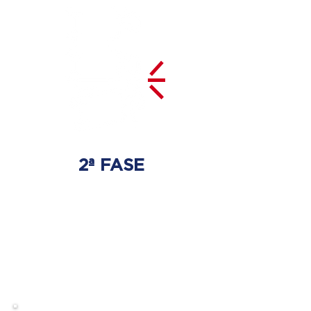
2ª FASE
DESCOMPRESSÃO
DO DISCO
Irá ser tratado a hérnia de disco
com as devidas técnicas
especializadas.