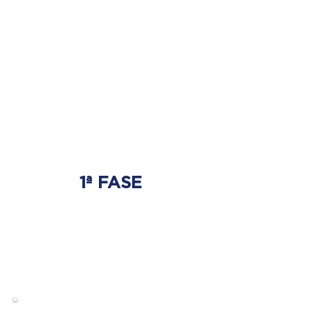
1ª FASE
AJUSTE BIOMECÂNICO
É onde será tratada
a origem do problema.
Onde nasce a hérnia de disco.