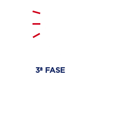
3ª FASE
FORTALECIMENTO
E ESTABILIZAÇÃO
Será realizado exercícios
específicos para a coluna para
que não ocorra regressão dos
discos