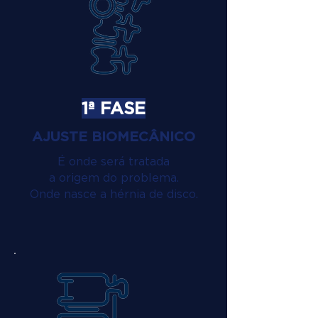
1ª FASE
AJUSTE BIOMECÂNICO
É onde será tratada
a origem do problema.
Onde nasce a hérnia de disco.