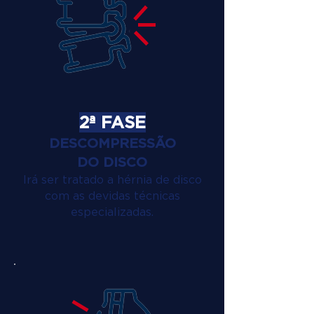
2ª FASE
DESCOMPRESSÃO
DO DISCO
Irá ser tratado a hérnia de disco
com as devidas técnicas
especializadas.