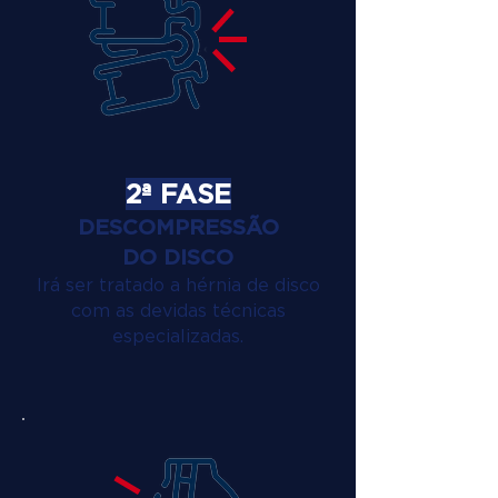
2ª FASE
DESCOMPRESSÃO
DO DISCO
Irá ser tratado a hérnia de disco
com as devidas técnicas
especializadas.