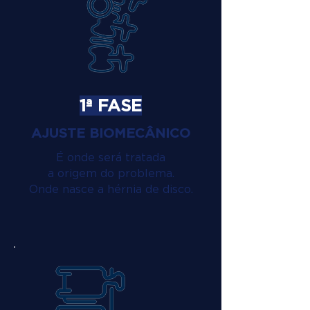
1ª FASE
AJUSTE BIOMECÂNICO
É onde será tratada
a origem do problema.
Onde nasce a hérnia de disco.