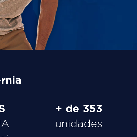
rnia
S
+ de 353
UA
unidades