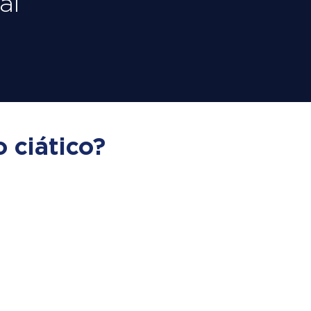
ai
 ciático?