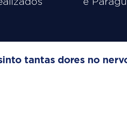
ealizados
e Paragu
sinto tantas dores no nervo