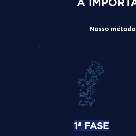
A IMPORT
Nosso método é
1ª FASE