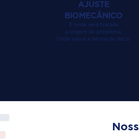
AJUSTE
BIOMECÂNICO
É onde será tratada
a origem do problema.
Onde nasce a hérnia de disco.
Noss