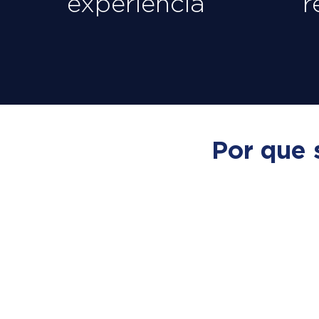
experiência
r
Por que 