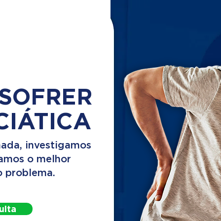
 SOFRER
CIÁTICA
ada, investigamos
camos o melhor
o problema.
ulta