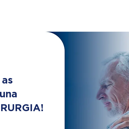
 as
luna
CIRURGIA!