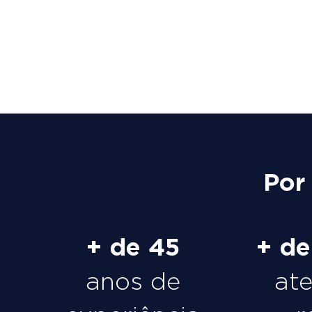
Por
+ de 45
+ d
anos de
at