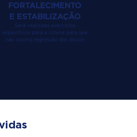
FORTALECIMENTO
E ESTABILIZAÇÃO
Será realizado exercícios
específicos para a coluna para que
não ocorra regressão dos discos
vidas