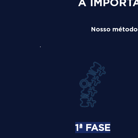
A IMPORT
Nosso método é
1ª FASE