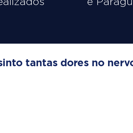
ealizados
e Paragu
sinto tantas dores no nervo