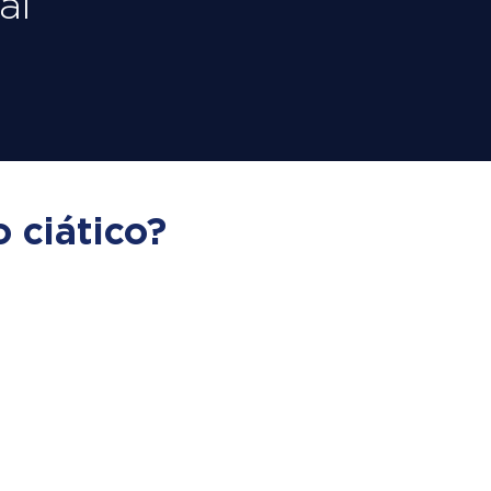
ai
 ciático?