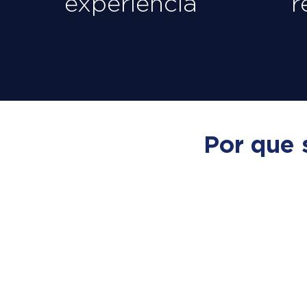
experiência
r
Por que 