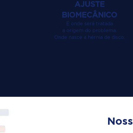
AJUSTE
BIOMECÂNICO
É onde será tratada
a origem do problema.
Onde nasce a hérnia de disco.
Noss