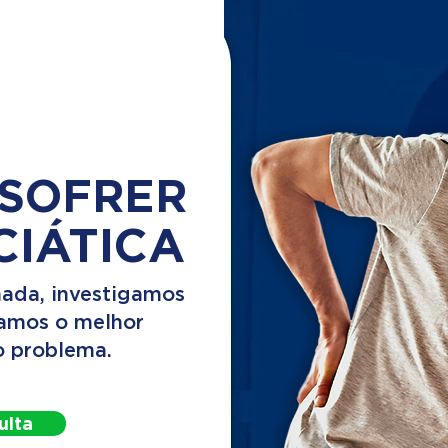
 SOFRER
CIÁTICA
ada, investigamos
camos o melhor
o problema.
ulta