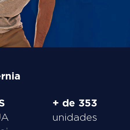
rnia
S
+ de 353
UA
unidades