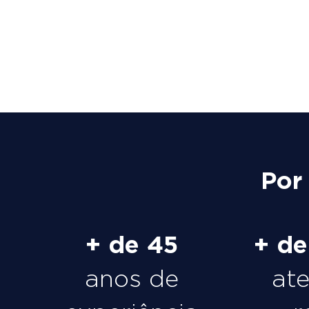
Por
+ de 45
+ d
anos de
at