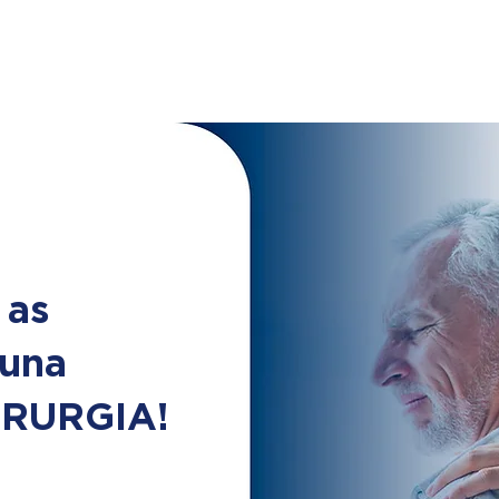
 as
luna
CIRURGIA!