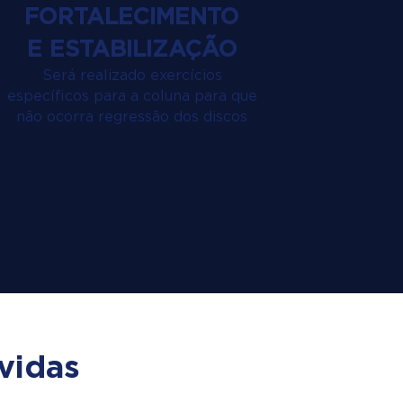
FORTALECIMENTO
E ESTABILIZAÇÃO
Será realizado exercícios
específicos para a coluna para que
não ocorra regressão dos discos
vidas