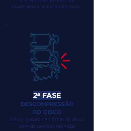
Onde nasce a hérnia de disco.
2ª FASE
DESCOMPRESSÃO
DO DISCO
Irá ser tratado a hérnia de disco
com as devidas técnicas