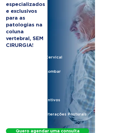
especializados
e exclusivos
para as
patologias na
coluna
vertebral, SEM
CIRURGIA!
Hérnia de Disco Cervical
Hérnia de Disco Lombar
Nervo Ciático
Protocolos Preventivos
Protocolo para Alterações Posturais
Quero agendar uma consulta