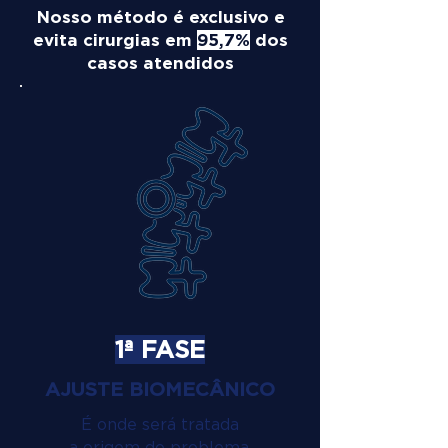
Nosso método é exclusivo e
evita cirurgias em
95,7%
dos
casos atendidos
1ª FASE
AJUSTE BIOMECÂNICO
É onde será tratada
a origem do problema.