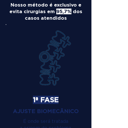
Nosso método é exclusivo e
evita cirurgias em
95,7%
dos
casos atendidos
1ª FASE
AJUSTE BIOMECÂNICO
É onde será tratada
a origem do problema.