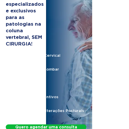
especializados
e exclusivos
para as
patologias na
coluna
vertebral, SEM
CIRURGIA!
Hérnia de Disco Cervical
Hérnia de Disco Lombar
Nervo Ciático
Protocolos Preventivos
Protocolo para Alterações Posturais
Quero agendar uma consulta