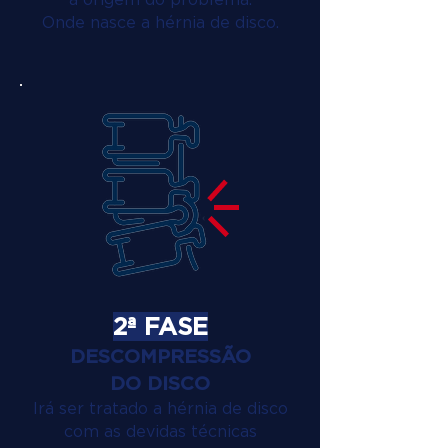
Onde nasce a hérnia de disco.
2ª FASE
DESCOMPRESSÃO
DO DISCO
Irá ser tratado a hérnia de disco
com as devidas técnicas