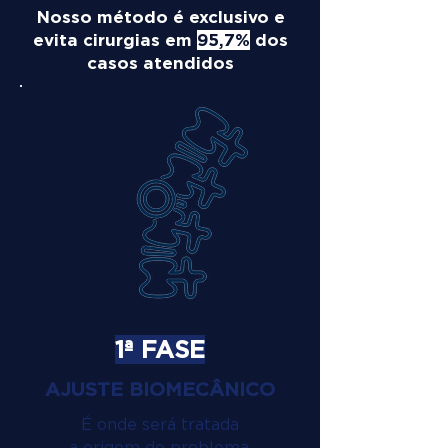
Nosso método é exclusivo e
evita cirurgias em
95,7%
dos
casos atendidos
1ª FASE
AJUSTE BIOMECÂNICO
É onde será tratada
a origem do problema.