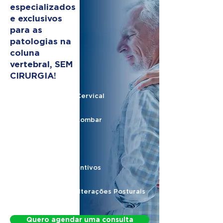
especializados
e exclusivos
para as
patologias na
coluna
vertebral, SEM
CIRURGIA!
Hérnia de Disco Cervical
Hérnia de Disco Lombar
Nervo Ciático
Protocolos Preventivos
Protocolo para Alterações Posturais
Quero agendar uma consulta