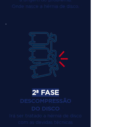
Onde nasce a hérnia de disco.
2ª FASE
DESCOMPRESSÃO
DO DISCO
Irá ser tratado a hérnia de disco
com as devidas técnicas