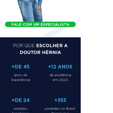
FALE COM UM ESPECIALISTA
ESCOLHER A
POR QUE
DOUTOR HÉRNIA
+DE 45
+12 ANOS
anos de
de existência
experiência
em 2024
+DE 24
+353
estados
unidades no Brasil,