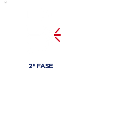
2ª FASE
DESCOMPRESSÃO
DO DISCO
Irá ser tratado a hérnia de disco
com as devidas técnicas
especializadas.