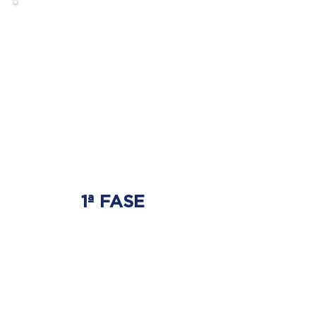
1ª FASE
AJUSTE BIOMECÂNICO
É onde será tratada
a origem do problema.
Onde nasce a hérnia de disco.