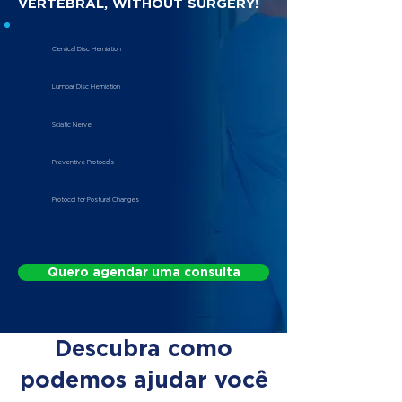
VERTEBRAL, WITHOUT SURGERY!
Cervical Disc Herniation
Lumbar Disc Herniation
Sciatic Nerve
Preventive Protocols
Protocol for Postural Changes
Quero agendar uma consulta
Descubra como
podemos ajudar você