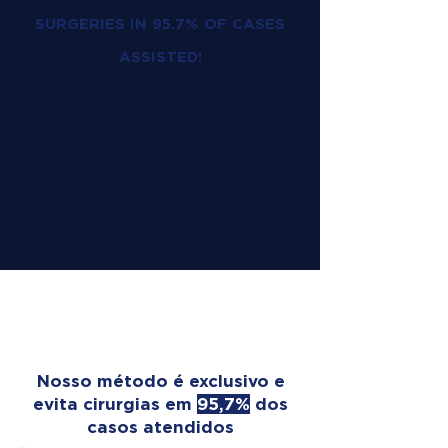
SURGERIES IN 95.7% OF CASES
ASSISTED!
OUR TREATMENT
TRANSFORMS LIVES
Nosso método é exclusivo e
evita cirurgias em
95,7%
dos
casos atendidos