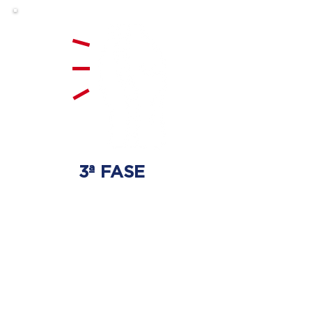
3ª FASE
FORTALECIMENTO
E ESTABILIZAÇÃO
Será realizado exercícios
específicos para a coluna para
que não ocorra regressão dos
discos