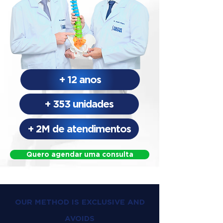
+ 12 anos
+ 353 unidades
+ 2M de atendimentos
Quero agendar uma consulta
OUR METHOD IS EXCLUSIVE AND
AVOIDS