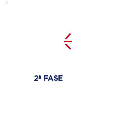
2ª FASE
DESCOMPRESSÃO
DO DISCO
Irá ser tratado a hérnia de disco
com as devidas técnicas
especializadas.