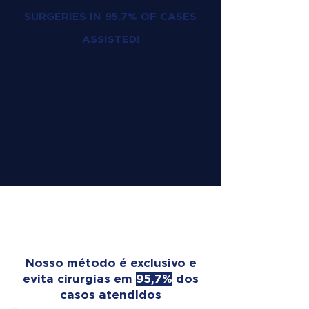
SURGERIES IN 95.7% OF CASES
ASSISTED!
OUR TREATMENT
TRANSFORMS LIVES
Nosso método é exclusivo e
evita cirurgias em
95,7%
dos
casos atendidos