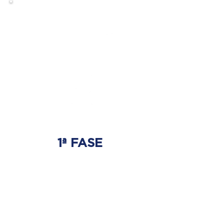
1ª FASE
AJUSTE BIOMECÂNICO
É onde será tratada
a origem do problema.
Onde nasce a hérnia de disco.