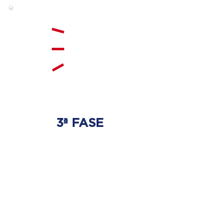
3ª FASE
FORTALECIMENTO
E ESTABILIZAÇÃO
Será realizado exercícios
específicos para a coluna para
que não ocorra regressão dos
discos