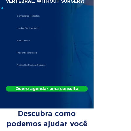
VERTEBRAL, WITHOUT SURGERY!
Cervical Disc Herniation
Lumbar Disc Herniation
Sciatic Nerve
Preventive Protocols
Protocol for Postural Changes
Quero agendar uma consulta
Descubra como
podemos ajudar você