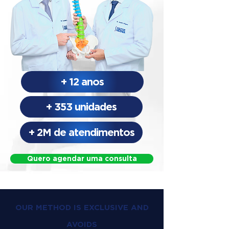
+ 12 anos
+ 353 unidades
+ 2M de atendimentos
Quero agendar uma consulta
OUR METHOD IS EXCLUSIVE AND
AVOIDS