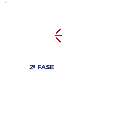
2ª FASE
DESCOMPRESSÃO
DO DISCO
Irá ser tratado a hérnia de disco
com as devidas técnicas
especializadas.