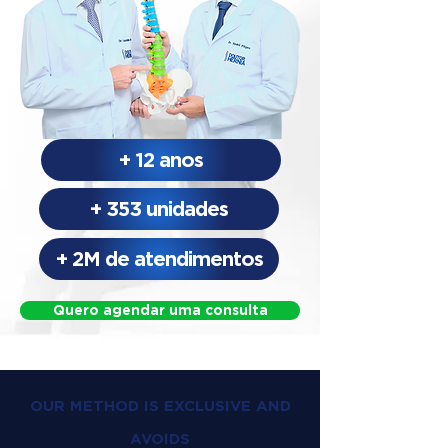
+ 12 anos
+ 353 unidades
+ 2M de atendimentos
Quero agendar uma consulta
OUR METHOD IS EXCLUSIVE AND
AVOIDS