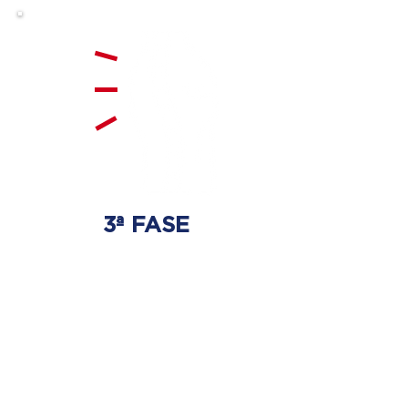
3ª FASE
FORTALECIMENTO
E ESTABILIZAÇÃO
Será realizado exercícios
específicos para a coluna para
que não ocorra regressão dos
discos