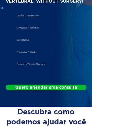
VERTEBRAL, WITHOUT SURGERY!
Cervical Disc Herniation
Lumbar Disc Herniation
Sciatic Nerve
Preventive Protocols
Protocol for Postural Changes
Quero agendar uma consulta
Descubra como
podemos ajudar você