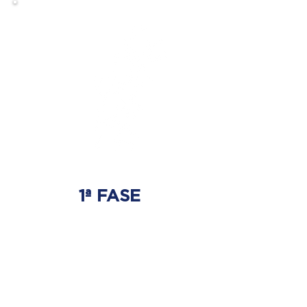
1ª FASE
AJUSTE BIOMECÂNICO
É onde será tratada
a origem do problema.
Onde nasce a hérnia de disco.