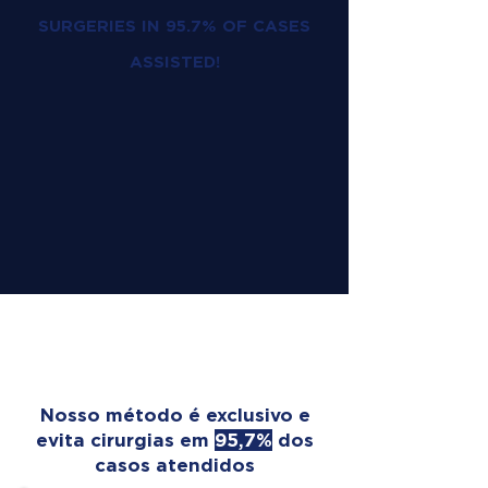
SURGERIES IN 95.7% OF CASES
ASSISTED!
OUR TREATMENT
TRANSFORMS LIVES
Nosso método é exclusivo e
evita cirurgias em
95,7%
dos
casos atendidos