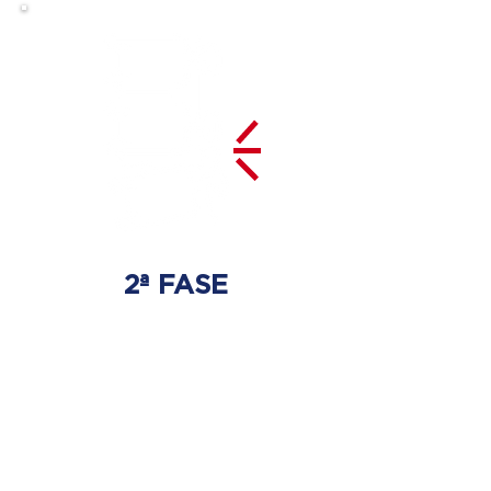
2ª FASE
DESCOMPRESSÃO
DO DISCO
Irá ser tratado a hérnia de disco
com as devidas técnicas
especializadas.