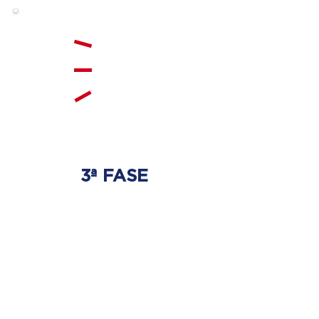
3ª FASE
FORTALECIMENTO
E ESTABILIZAÇÃO
Será realizado exercícios
específicos para a coluna para
que não ocorra regressão dos
discos