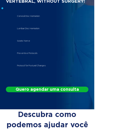
VERTEBRAL, WITHOUT SURGERY!
Cervical Disc Herniation
Lumbar Disc Herniation
Sciatic Nerve
Preventive Protocols
Protocol for Postural Changes
Quero agendar uma consulta
Descubra como
podemos ajudar você