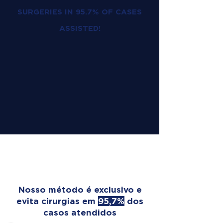
SURGERIES IN 95.7% OF CASES
ASSISTED!
OUR TREATMENT
TRANSFORMS LIVES
Nosso método é exclusivo e
evita cirurgias em
95,7%
dos
casos atendidos