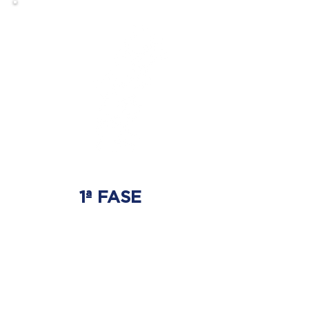
1ª FASE
AJUSTE BIOMECÂNICO
É onde será tratada
a origem do problema.
Onde nasce a hérnia de disco.