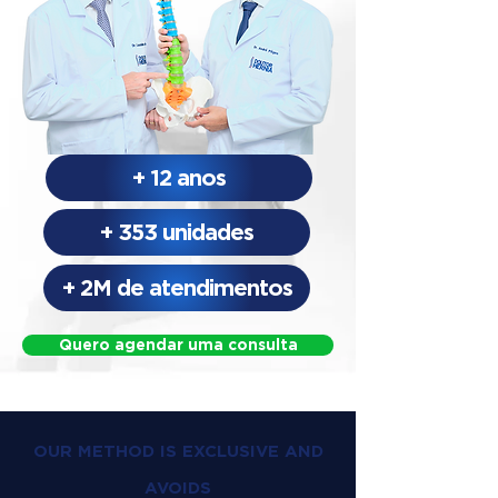
+ 12 anos
+ 353 unidades
+ 2M de atendimentos
Quero agendar uma consulta
OUR METHOD IS EXCLUSIVE AND
AVOIDS