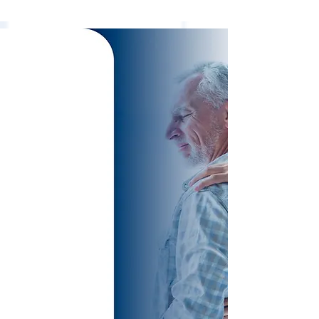
TREATMENTS
SPECIALIZED
AND
EXCLUSIVE FOR
SPINE
PATHOLOGIES
VERTEBRAL,
WITHOUT
SURGERY!
Cervical Disc Herniation
Lumbar Disc Herniation
Sciatic Nerve
Preventive Protocols