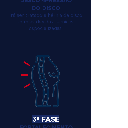
DESCOMPRESSÃO
DO DISCO
Irá ser tratado a hérnia de disco
com as devidas técnicas
especializadas.
3ª FASE
FORTALECIMENTO