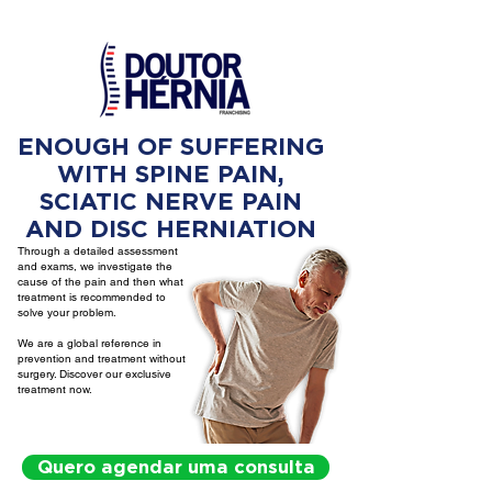
ENOUGH OF SUFFERING
WITH SPINE PAIN,
SCIATIC NERVE PAIN
AND DISC HERNIATION
Through a detailed assessment
and exams, we investigate the
cause of the pain and then what
treatment is recommended to
solve your problem.
We are a global reference in
prevention and treatment without
surgery. Discover our exclusive
treatment now.
Quero agendar uma consulta