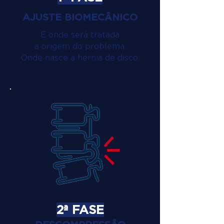
AJUSTE BIOMECÂNICO
É onde será tratada
a origem do problema.
Onde nasce a hérnia de disco.
2ª FASE