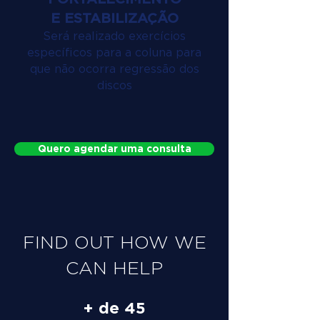
E ESTABILIZAÇÃO
Será realizado exercícios
específicos para a coluna para
que não ocorra regressão dos
discos
Quero agendar uma consulta
FIND OUT HOW WE
CAN HELP
+ de 45