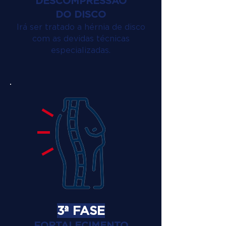
DESCOMPRESSÃO
DO DISCO
Irá ser tratado a hérnia de disco
com as devidas técnicas
especializadas.
3ª FASE
FORTALECIMENTO