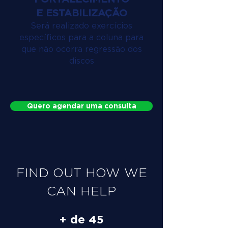
E ESTABILIZAÇÃO
Será realizado exercícios
específicos para a coluna para
que não ocorra regressão dos
discos
Quero agendar uma consulta
FIND OUT HOW WE
CAN HELP
+ de 45