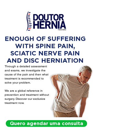
ENOUGH OF SUFFERING
WITH SPINE PAIN,
SCIATIC NERVE PAIN
AND DISC HERNIATION
Through a detailed assessment
and exams, we investigate the
cause of the pain and then what
treatment is recommended to
solve your problem.
We are a global reference in
prevention and treatment without
surgery. Discover our exclusive
treatment now.
Quero agendar uma consulta