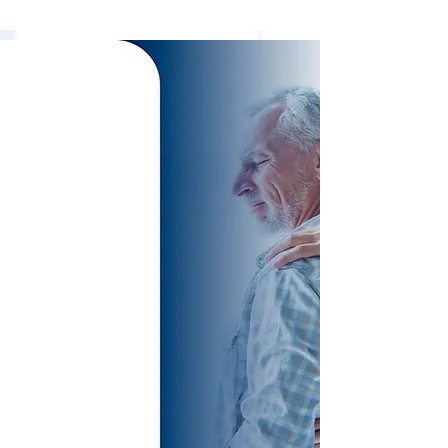
TREATMENTS
SPECIALIZED
AND
EXCLUSIVE FOR
SPINE
PATHOLOGIES
VERTEBRAL,
WITHOUT
SURGERY!
Cervical Disc Herniation
Lumbar Disc Herniation
Sciatic Nerve
Preventive Protocols