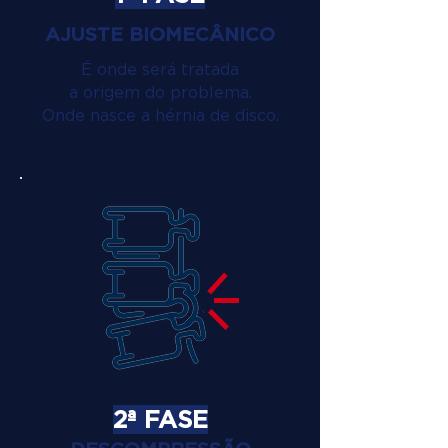
AJUSTE BIOMECÂNICO
É onde será tratada
a origem do problema.
Onde nasce a hérnia de disco.
2ª FASE