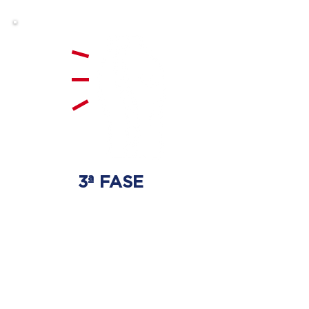
3ª FASE
FORTALECIMIENTO
Y ESTABILIZACIÓN
Se realizarán ejercicios
específicos para la columna
vertebral para que no haya
regresión de los discos