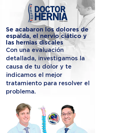
Se acabaron los dolores de
espalda, el nervio ciático y
las hernias discales
Con una evaluación
detallada, investigamos la
causa de tu dolor y te
indicamos el mejor
tratamiento para resolver el
problema.