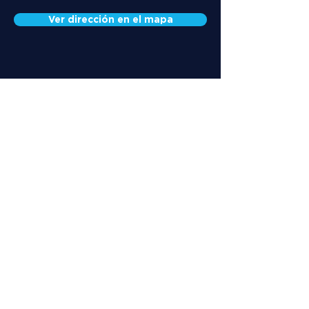
Ver dirección en el mapa
Conoce a nuestro
equipo
DR. CRISTIAM
DRA.
VOOSS
ANDRIESE
CREFITO:
DAS GRAÇAS
10/354335-F
SCOTTI
CREFITO: