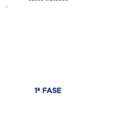
1ª FASE
AJUSTE BIOMECÁNICO
Ahí es donde se tratará
el origen del problema.
Donde nace la hernia discal.