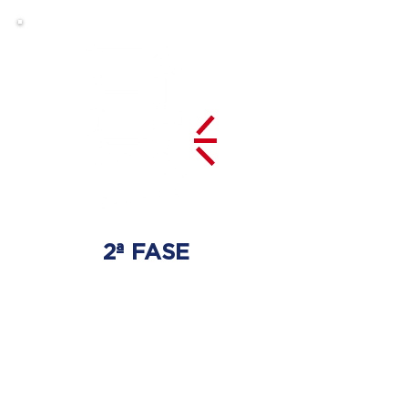
2ª FASE
DESCOMPRESIÓN
DEL DISCO
Se tratará la hernia discal
con las técnicas especializadas
adecuadas.