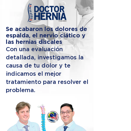
Se acabaron los dolores de
espalda, el nervio ciático y
las hernias discales
Con una evaluación
detallada, investigamos la
causa de tu dolor y te
indicamos el mejor
tratamiento para resolver el
problema.