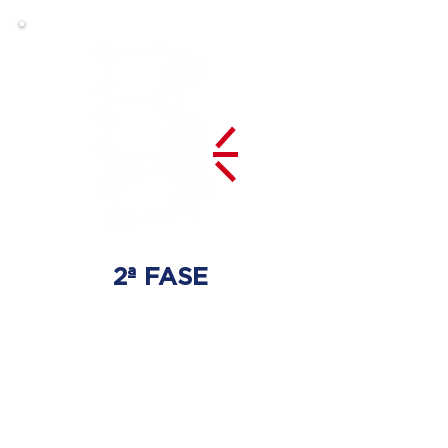
2ª FASE
DESCOMPRESIÓN
DEL DISCO
Se tratará la hernia discal
con las técnicas especializadas
adecuadas.