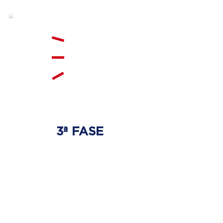
3ª FASE
FORTALECIMIENTO
Y ESTABILIZACIÓN
Se realizarán ejercicios
específicos para la columna
vertebral para que no haya
regresión de los discos