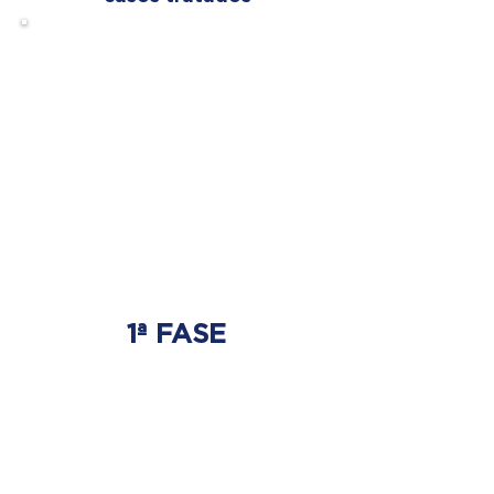
1ª FASE
AJUSTE BIOMECÁNICO
Ahí es donde se tratará
el origen del problema.
Donde nace la hernia discal.