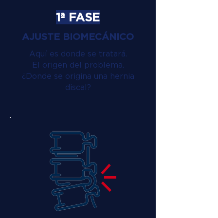
1ª FASE
AJUSTE BIOMECÁNICO
Aquí es donde se tratará.
El origen del problema.
¿Donde se origina una hernia
discal?