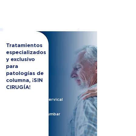
Tratamientos
especializados
y exclusivo
para
patologías de
columna, ¡SIN
CIRUGÍA!
Hernia de disco cervical
Hernia de disco lumbar
Nervio ciático