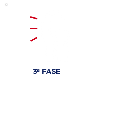
3ª FASE
FORTALECIMENTO
E ESTABILIZAÇÃO
Será realizado exercícios
específicos para a coluna para
que não ocorra regressão dos
discos