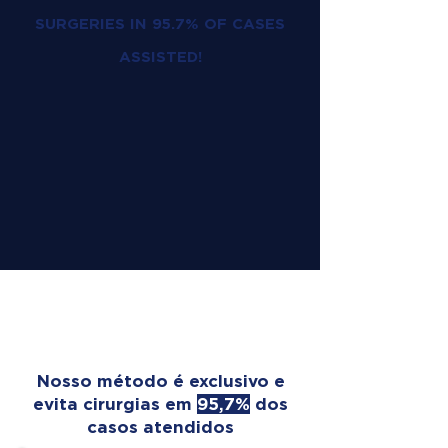
SURGERIES IN 95.7% OF CASES
ASSISTED!
OUR TREATMENT
TRANSFORMS LIVES
Nosso método é exclusivo e
evita cirurgias em
95,7%
dos
casos atendidos