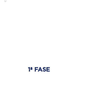
1ª FASE
AJUSTE BIOMECÂNICO
É onde será tratada
a origem do problema.
Onde nasce a hérnia de disco.