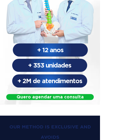
+ 12 anos
+ 353 unidades
+ 2M de atendimentos
Quero agendar uma consulta
OUR METHOD IS EXCLUSIVE AND
AVOIDS