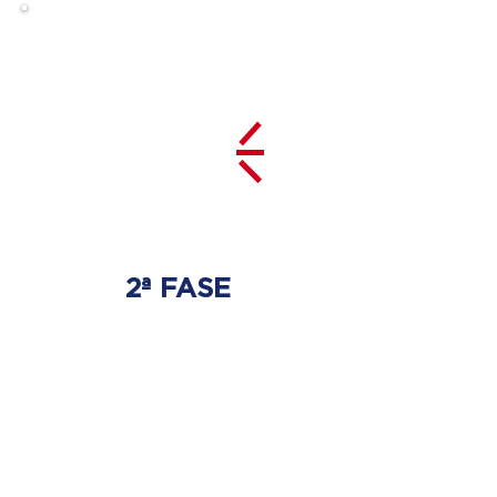
2ª FASE
DESCOMPRESSÃO
DO DISCO
Irá ser tratado a hérnia de disco
com as devidas técnicas
especializadas.