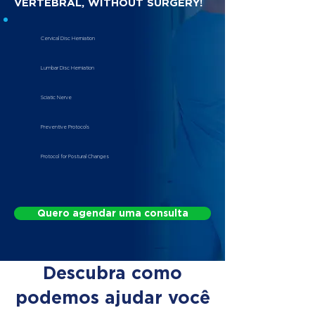
VERTEBRAL, WITHOUT SURGERY!
Cervical Disc Herniation
Lumbar Disc Herniation
Sciatic Nerve
Preventive Protocols
Protocol for Postural Changes
Quero agendar uma consulta
Descubra como
podemos ajudar você