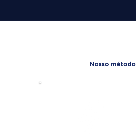
OUR T
Nosso método é