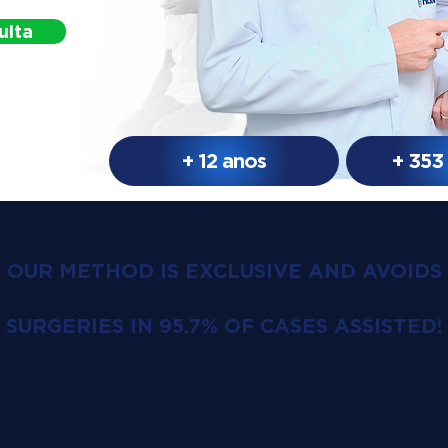
ulta
+ 12 anos
+ 353
OUR METHOD IS EXCLUSIVE AND AVOIDS
SURGERIES IN 95.7% OF CASES ASSISTED!