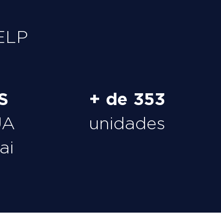
ELP
S
+ de 353
UA
unidades
ai