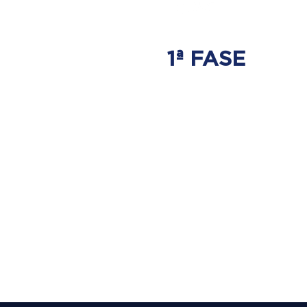
1ª FASE
AJUSTE
BIOMECÂNICO
É onde será tratada
a origem do problema.
Onde nasce a hérnia de disco.