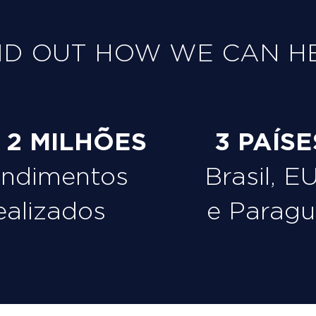
ND OUT HOW WE CAN H
e 2 MILHÕES
3 PAÍSE
endimentos
Brasil, E
ealizados
e Paragu