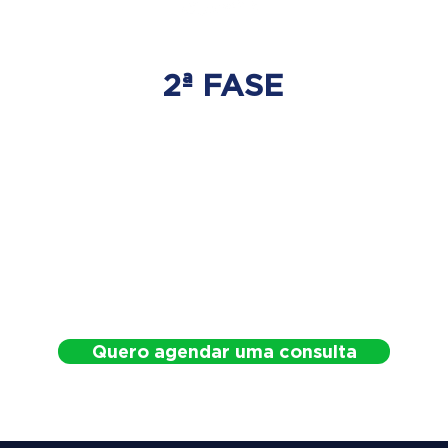
2ª FASE
DESCOMPRESSÃO
DO DISCO
Irá ser tratado a hérnia de disco
com as devidas técnicas
especializadas.
Quero agendar uma consulta