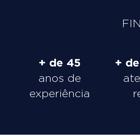
FI
+ de 45
+ d
anos de
at
experiência
r