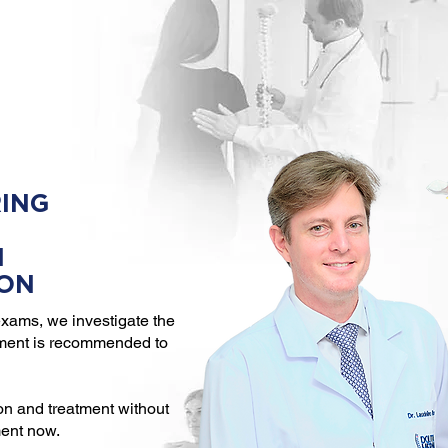
ING
N
ION
xams, we investigate the
tment is recommended to
on and treatment without
ment now.