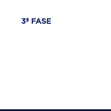
3ª FASE
FORTALECIMENTO
E ESTABILIZAÇÃO
Será realizado exercícios
específicos para a coluna para que
não ocorra regressão dos discos