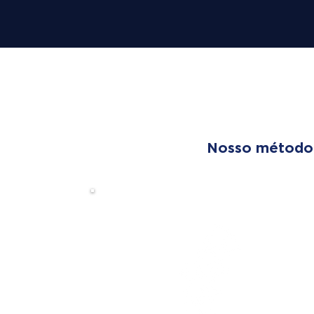
OUR T
Nosso método é