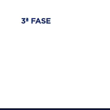
3ª FASE
FORTALECIMENTO
E ESTABILIZAÇÃO
Será realizado exercícios
específicos para a coluna para que
não ocorra regressão dos discos