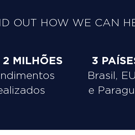
ND OUT HOW WE CAN H
e 2 MILHÕES
3 PAÍSE
endimentos
Brasil, E
ealizados
e Paragu