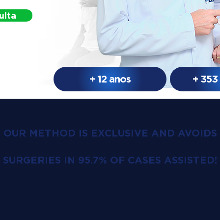
ulta
+ 12 anos
+ 353
OUR METHOD IS EXCLUSIVE AND AVOIDS
SURGERIES IN 95.7% OF CASES ASSISTED!