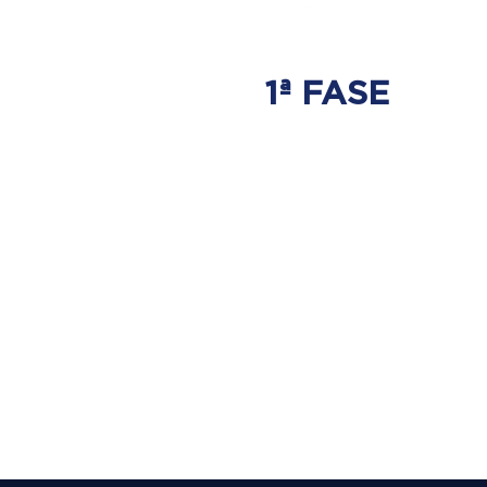
1ª FASE
AJUSTE
BIOMECÂNICO
É onde será tratada
a origem do problema.
Onde nasce a hérnia de disco.