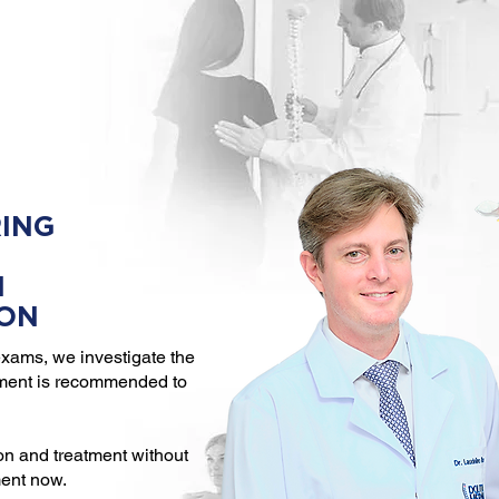
ING
N
ION
xams, we investigate the
tment is recommended to
on and treatment without
ment now.