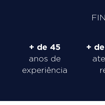
FI
+ de 45
+ d
anos de
at
experiência
r