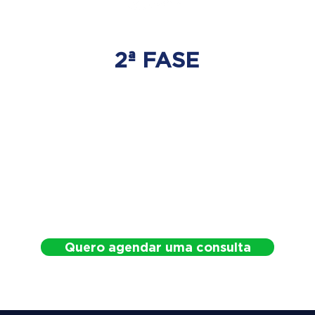
2ª FASE
DESCOMPRESSÃO
DO DISCO
Irá ser tratado a hérnia de disco
com as devidas técnicas
especializadas.
Quero agendar uma consulta