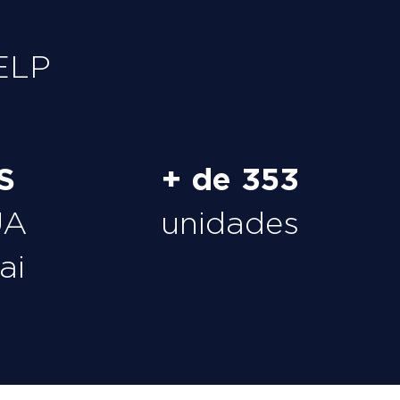
ELP
S
+ de 353
UA
unidades
ai