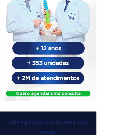
+ 12 anos
+ 353 unidades
+ 2M de atendimentos
Quero agendar uma consulta
OUR METHOD IS EXCLUSIVE AND
AVOIDS