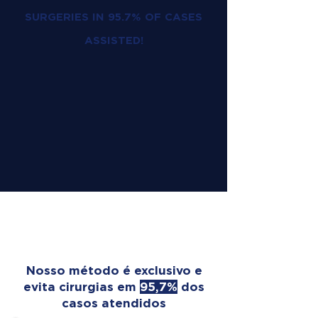
SURGERIES IN 95.7% OF CASES
ASSISTED!
OUR TREATMENT
TRANSFORMS LIVES
Nosso método é exclusivo e
evita cirurgias em
95,7%
dos
casos atendidos