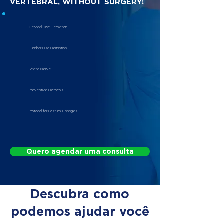
VERTEBRAL, WITHOUT SURGERY!
Cervical Disc Herniation
Lumbar Disc Herniation
Sciatic Nerve
Preventive Protocols
Protocol for Postural Changes
Quero agendar uma consulta
Descubra como
podemos ajudar você