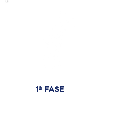
1ª FASE
AJUSTE BIOMECÂNICO
É onde será tratada
a origem do problema.
Onde nasce a hérnia de disco.