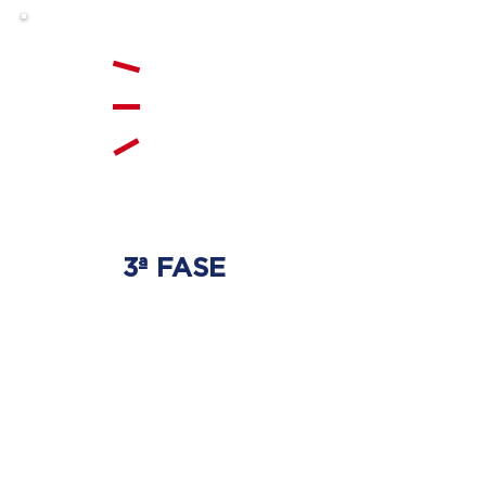
3ª FASE
FORTALECIMENTO
E ESTABILIZAÇÃO
Será realizado exercícios
específicos para a coluna para
que não ocorra regressão dos
discos