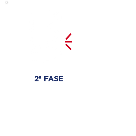
2ª FASE
DESCOMPRESSÃO
DO DISCO
Irá ser tratado a hérnia de disco
com as devidas técnicas
especializadas.