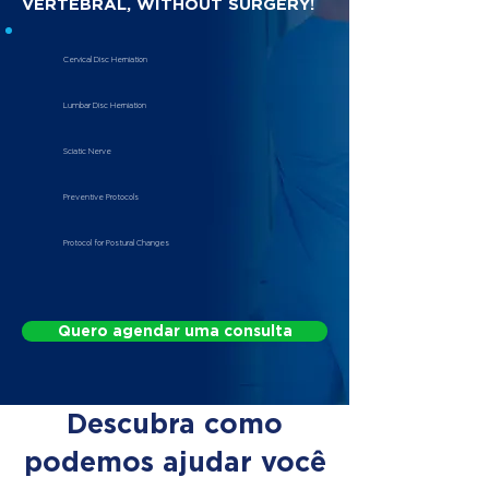
VERTEBRAL, WITHOUT SURGERY!
Cervical Disc Herniation
Lumbar Disc Herniation
Sciatic Nerve
Preventive Protocols
Protocol for Postural Changes
Quero agendar uma consulta
Descubra como
podemos ajudar você