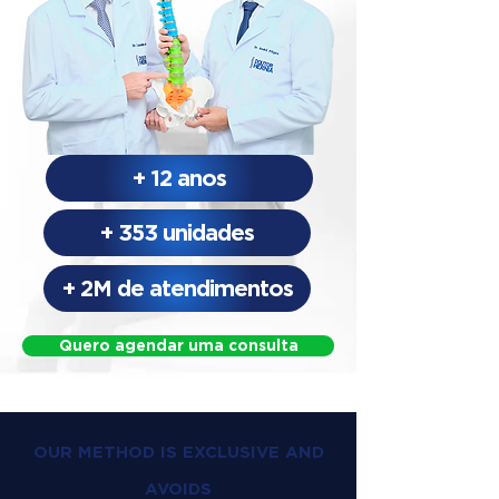
+ 12 anos
+ 353 unidades
+ 2M de atendimentos
Quero agendar uma consulta
OUR METHOD IS EXCLUSIVE AND
AVOIDS