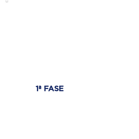
1ª FASE
AJUSTE BIOMECÂNICO
É onde será tratada
a origem do problema.
Onde nasce a hérnia de disco.