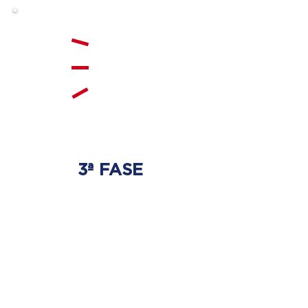
3ª FASE
FORTALECIMENTO
E ESTABILIZAÇÃO
Será realizado exercícios
específicos para a coluna para
que não ocorra regressão dos
discos