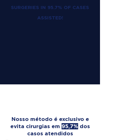
SURGERIES IN 95.7% OF CASES
ASSISTED!
OUR TREATMENT
TRANSFORMS LIVES
Nosso método é exclusivo e
evita cirurgias em
95,7%
dos
casos atendidos