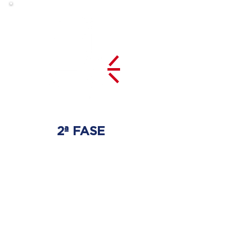
2ª FASE
DESCOMPRESSÃO
DO DISCO
Irá ser tratado a hérnia de disco
com as devidas técnicas
especializadas.