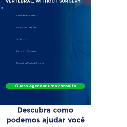
VERTEBRAL, WITHOUT SURGERY!
Cervical Disc Herniation
Lumbar Disc Herniation
Sciatic Nerve
Preventive Protocols
Protocol for Postural Changes
Quero agendar uma consulta
Descubra como
podemos ajudar você