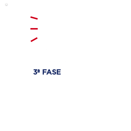
3ª FASE
FORTALECIMENTO
E ESTABILIZAÇÃO
Será realizado exercícios
específicos para a coluna para
que não ocorra regressão dos
discos