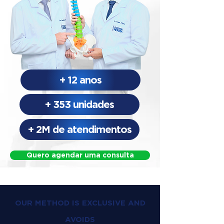
+ 12 anos
+ 353 unidades
+ 2M de atendimentos
Quero agendar uma consulta
OUR METHOD IS EXCLUSIVE AND
AVOIDS