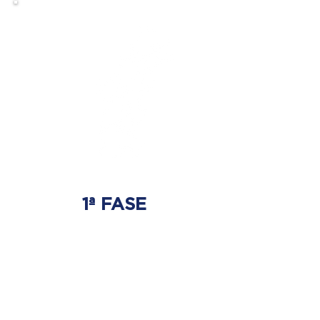
1ª FASE
AJUSTE BIOMECÂNICO
É onde será tratada
a origem do problema.
Onde nasce a hérnia de disco.