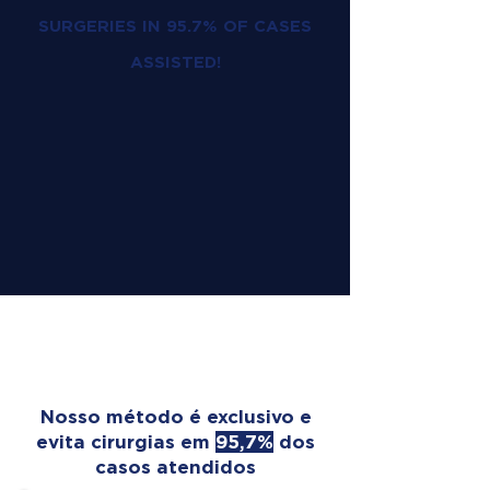
SURGERIES IN 95.7% OF CASES
ASSISTED!
OUR TREATMENT
TRANSFORMS LIVES
Nosso método é exclusivo e
evita cirurgias em
95,7%
dos
casos atendidos