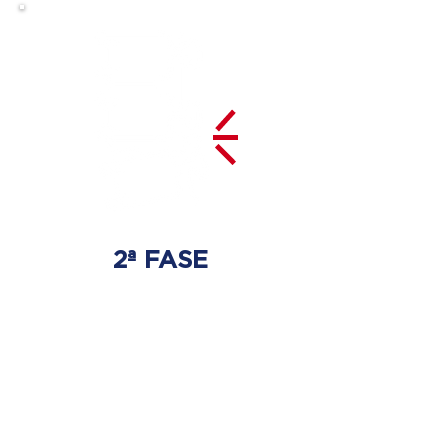
2ª FASE
DESCOMPRESSÃO
DO DISCO
Irá ser tratado a hérnia de disco
com as devidas técnicas
especializadas.