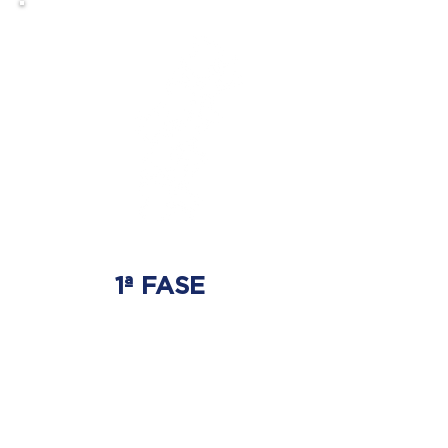
1ª FASE
AJUSTE BIOMECÂNICO
É onde será tratada
a origem do problema.
Onde nasce a hérnia de disco.