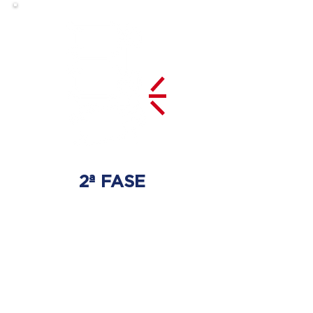
2ª FASE
DESCOMPRESSÃO
DO DISCO
Irá ser tratado a hérnia de disco
com as devidas técnicas
especializadas.