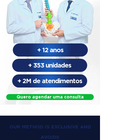
+ 12 anos
+ 353 unidades
+ 2M de atendimentos
Quero agendar uma consulta
OUR METHOD IS EXCLUSIVE AND
AVOIDS