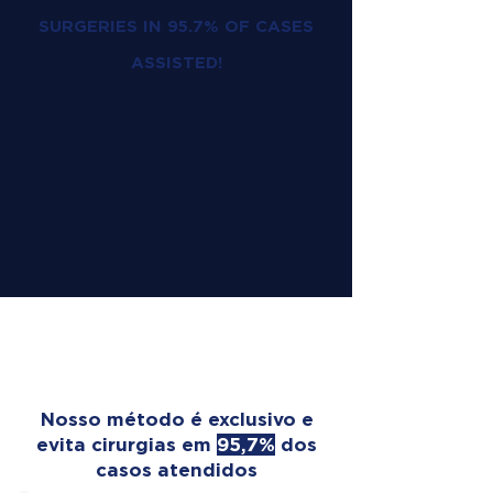
SURGERIES IN 95.7% OF CASES
ASSISTED!
OUR TREATMENT
TRANSFORMS LIVES
Nosso método é exclusivo e
evita cirurgias em
95,7%
dos
casos atendidos