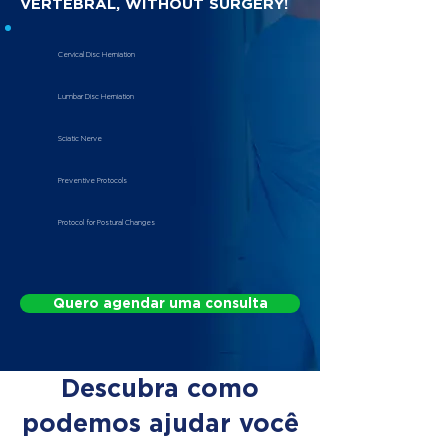
VERTEBRAL, WITHOUT SURGERY!
Cervical Disc Herniation
Lumbar Disc Herniation
Sciatic Nerve
Preventive Protocols
Protocol for Postural Changes
Quero agendar uma consulta
Descubra como
podemos ajudar você