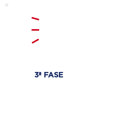
3ª FASE
FORTALECIMENTO
E ESTABILIZAÇÃO
Será realizado exercícios
específicos para a coluna para
que não ocorra regressão dos
discos