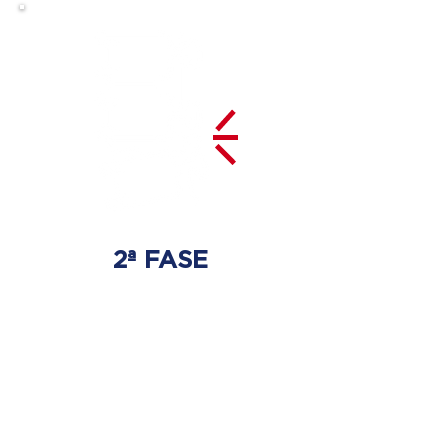
2ª FASE
DESCOMPRESSÃO
DO DISCO
Irá ser tratado a hérnia de disco
com as devidas técnicas
especializadas.