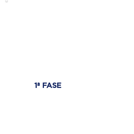
1ª FASE
AJUSTE BIOMECÂNICO
É onde será tratada
a origem do problema.
Onde nasce a hérnia de disco.