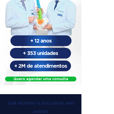
+ 12 anos
+ 353 unidades
+ 2M de atendimentos
Quero agendar uma consulta
OUR METHOD IS EXCLUSIVE AND
AVOIDS