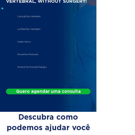
VERTEBRAL, WITHOUT SURGERY!
Cervical Disc Herniation
Lumbar Disc Herniation
Sciatic Nerve
Preventive Protocols
Protocol for Postural Changes
Quero agendar uma consulta
Descubra como
podemos ajudar você