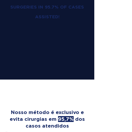
SURGERIES IN 95.7% OF CASES
ASSISTED!
OUR TREATMENT
TRANSFORMS LIVES
Nosso método é exclusivo e
evita cirurgias em
95,7%
dos
casos atendidos