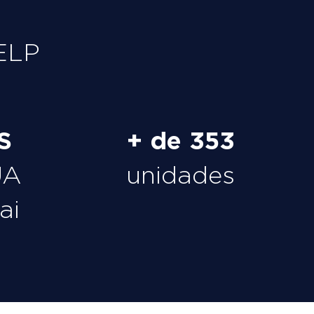
ELP
S
+ de 353
UA
unidades
ai