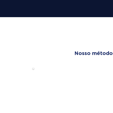
OUR T
Nosso método é