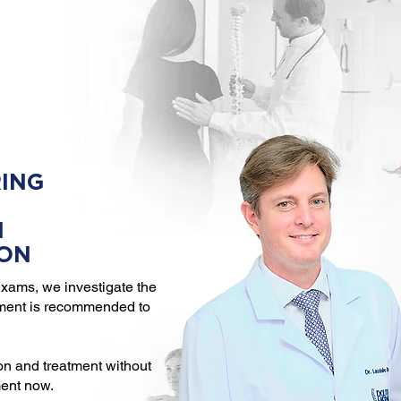
ING
N
ION
xams, we investigate the
tment is recommended to
on and treatment without
ment now.