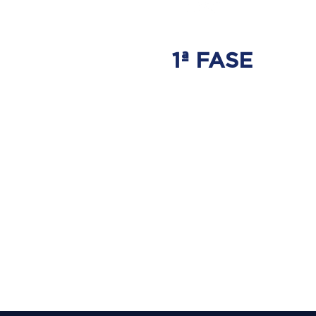
1ª FASE
AJUSTE
BIOMECÂNICO
É onde será tratada
a origem do problema.
Onde nasce a hérnia de disco.