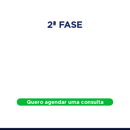
2ª FASE
DESCOMPRESSÃO
DO DISCO
Irá ser tratado a hérnia de disco
com as devidas técnicas
especializadas.
Quero agendar uma consulta