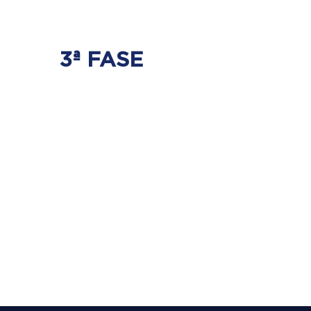
3ª FASE
FORTALECIMENTO
E ESTABILIZAÇÃO
Será realizado exercícios
específicos para a coluna para que
não ocorra regressão dos discos