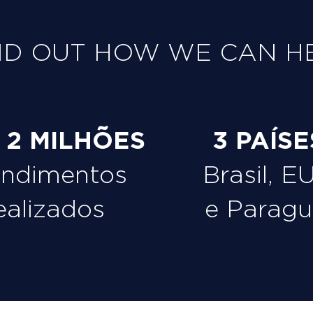
ND OUT HOW WE CAN H
e 2 MILHÕES
3 PAÍSE
endimentos
Brasil, E
ealizados
e Paragu