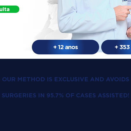
ulta
+ 12 anos
+ 353
OUR METHOD IS EXCLUSIVE AND AVOIDS
SURGERIES IN 95.7% OF CASES ASSISTED!