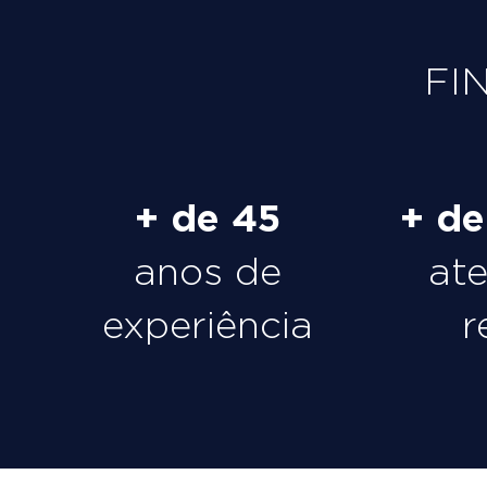
FI
+ de 45
+ d
anos de
at
experiência
r