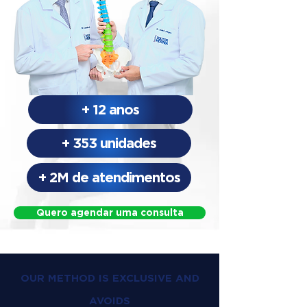
+ 12 anos
+ 353 unidades
+ 2M de atendimentos
Quero agendar uma consulta
OUR METHOD IS EXCLUSIVE AND
AVOIDS