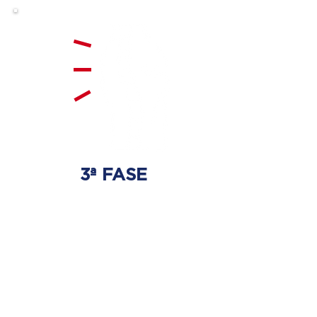
3ª FASE
FORTALECIMENTO
E ESTABILIZAÇÃO
Será realizado exercícios
específicos para a coluna para
que não ocorra regressão dos
discos