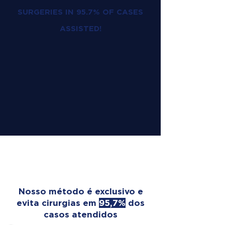
SURGERIES IN 95.7% OF CASES
ASSISTED!
OUR TREATMENT
TRANSFORMS LIVES
Nosso método é exclusivo e
evita cirurgias em
95,7%
dos
casos atendidos