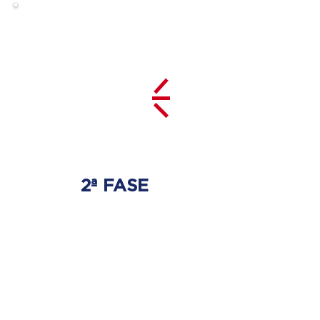
2ª FASE
DESCOMPRESSÃO
DO DISCO
Irá ser tratado a hérnia de disco
com as devidas técnicas
especializadas.