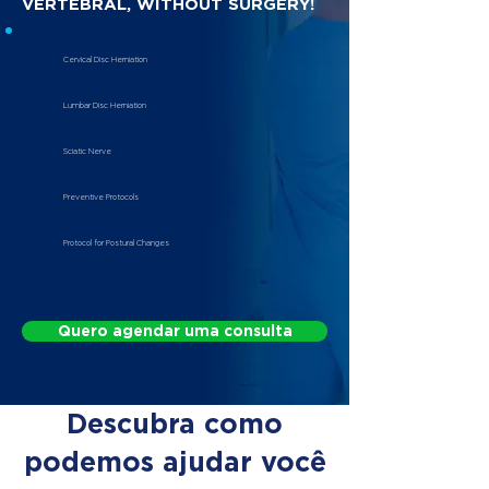
VERTEBRAL, WITHOUT SURGERY!
Cervical Disc Herniation
Lumbar Disc Herniation
Sciatic Nerve
Preventive Protocols
Protocol for Postural Changes
Quero agendar uma consulta
Descubra como
podemos ajudar você