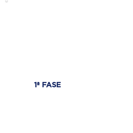
1ª FASE
AJUSTE BIOMECÂNICO
É onde será tratada
a origem do problema.
Onde nasce a hérnia de disco.