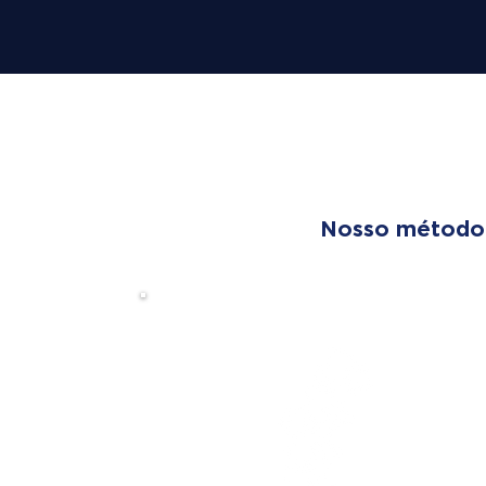
OUR T
Nosso método é