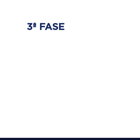
3ª FASE
FORTALECIMENTO
E ESTABILIZAÇÃO
Será realizado exercícios
específicos para a coluna para que
não ocorra regressão dos discos