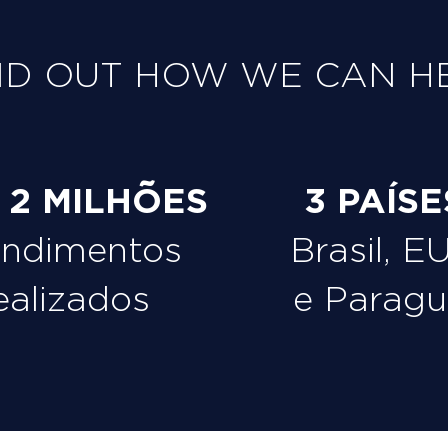
ND OUT HOW WE CAN H
e 2 MILHÕES
3 PAÍSE
endimentos
Brasil, E
ealizados
e Paragu