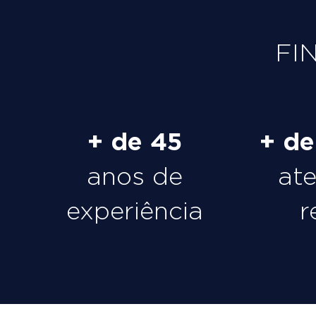
FI
+ de 45
+ d
anos de
at
experiência
r