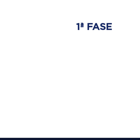
1ª FASE
AJUSTE
BIOMECÂNICO
É onde será tratada
a origem do problema.
Onde nasce a hérnia de disco.