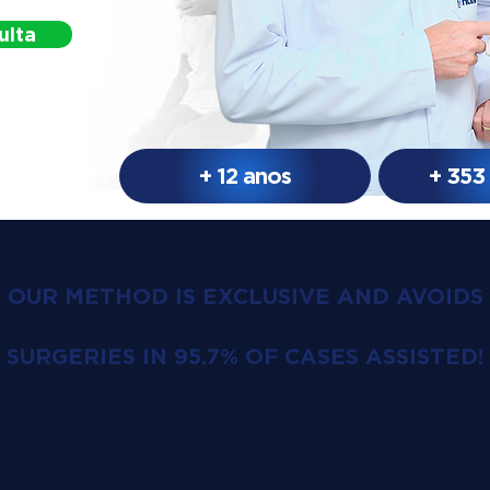
ulta
+ 12 anos
+ 353
OUR METHOD IS EXCLUSIVE AND AVOIDS
SURGERIES IN 95.7% OF CASES ASSISTED!