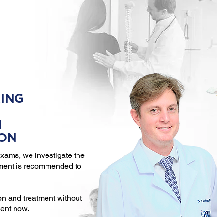
ING
N
ION
xams, we investigate the
tment is recommended to
on and treatment without
ment now.