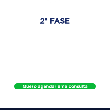
2ª FASE
DESCOMPRESSÃO
DO DISCO
Irá ser tratado a hérnia de disco
com as devidas técnicas
especializadas.
Quero agendar uma consulta