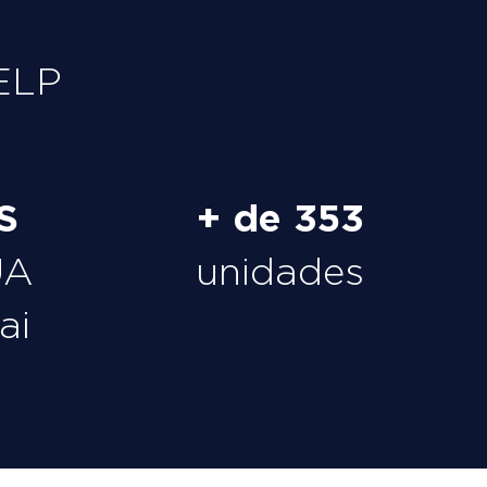
ELP
S
+ de 353
UA
unidades
ai