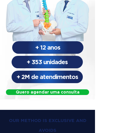
+ 12 anos
+ 353 unidades
+ 2M de atendimentos
Quero agendar uma consulta
OUR METHOD IS EXCLUSIVE AND
AVOIDS