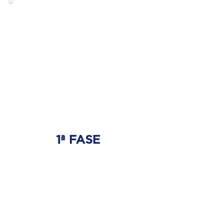
1ª FASE
AJUSTE BIOMECÂNICO
É onde será tratada
a origem do problema.
Onde nasce a hérnia de disco.