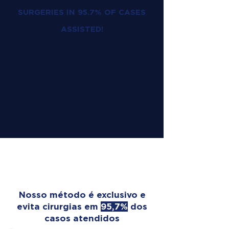
SURGERIES IN 95.7% OF CASES
ASSISTED!
OUR TREATMENT
TRANSFORMS LIVES
Nosso método é exclusivo e
evita cirurgias em
95,7%
dos
casos atendidos