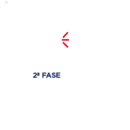
2ª FASE
DESCOMPRESSÃO
DO DISCO
Irá ser tratado a hérnia de disco
com as devidas técnicas
especializadas.