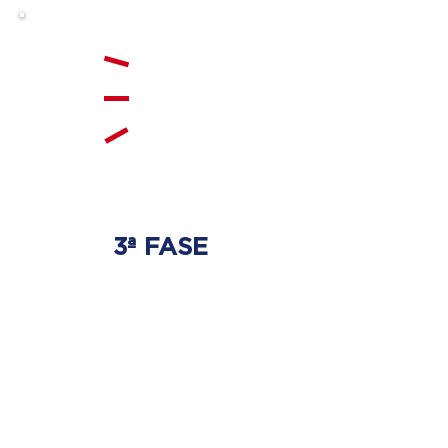
3ª FASE
FORTALECIMENTO
E ESTABILIZAÇÃO
Será realizado exercícios
específicos para a coluna para
que não ocorra regressão dos
discos