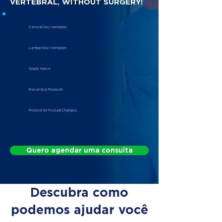
VERTEBRAL, WITHOUT SURGERY!
Cervical Disc Herniation
Lumbar Disc Herniation
Sciatic Nerve
Preventive Protocols
Protocol for Postural Changes
Quero agendar uma consulta
Descubra como
podemos ajudar você