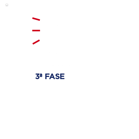
3ª FASE
FORTALECIMENTO
E ESTABILIZAÇÃO
Será realizado exercícios
específicos para a coluna para
que não ocorra regressão dos
discos