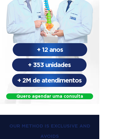
+ 12 anos
+ 353 unidades
+ 2M de atendimentos
Quero agendar uma consulta
OUR METHOD IS EXCLUSIVE AND
AVOIDS