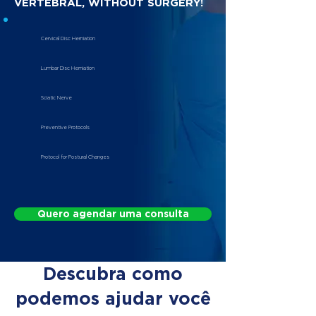
VERTEBRAL, WITHOUT SURGERY!
Cervical Disc Herniation
Lumbar Disc Herniation
Sciatic Nerve
Preventive Protocols
Protocol for Postural Changes
Quero agendar uma consulta
Descubra como
podemos ajudar você