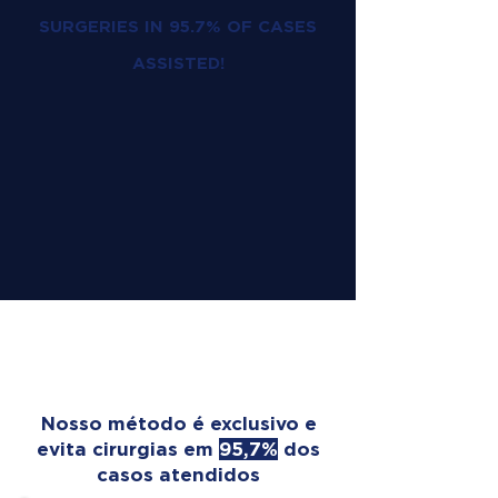
SURGERIES IN 95.7% OF CASES
ASSISTED!
OUR TREATMENT
TRANSFORMS LIVES
Nosso método é exclusivo e
evita cirurgias em
95,7%
dos
casos atendidos