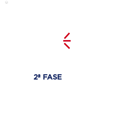
2ª FASE
DESCOMPRESSÃO
DO DISCO
Irá ser tratado a hérnia de disco
com as devidas técnicas
especializadas.