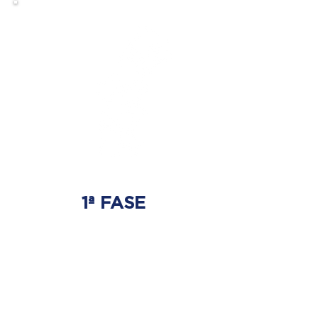
1ª FASE
AJUSTE BIOMECÂNICO
É onde será tratada
a origem do problema.
Onde nasce a hérnia de disco.