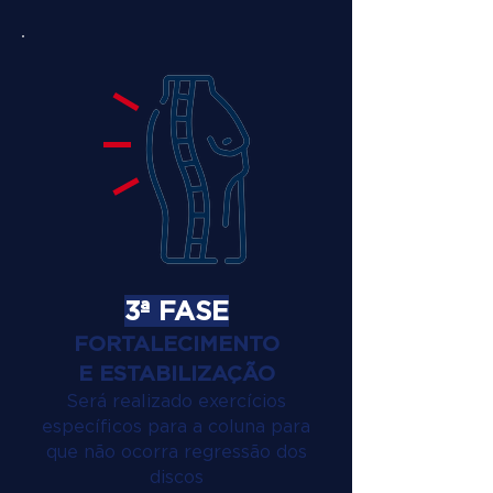
3ª FASE
FORTALECIMENTO
E ESTABILIZAÇÃO
Será realizado exercícios
específicos para a coluna para
que não ocorra regressão dos
discos