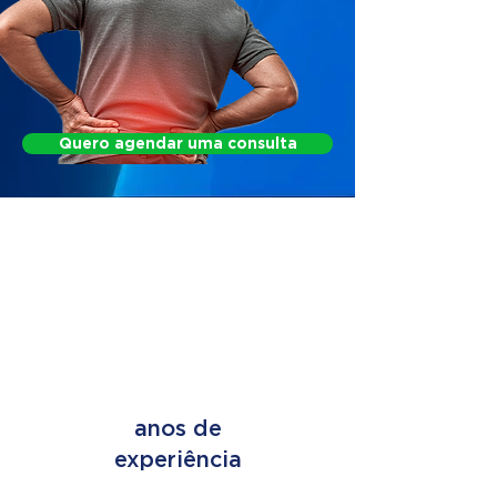
Quero agendar uma consulta
FIND OUT HOW WE
CAN HELP
+ de 45
anos de
experiência