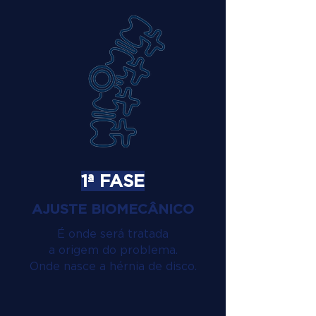
1ª FASE
AJUSTE BIOMECÂNICO
É onde será tratada
a origem do problema.
Onde nasce a hérnia de disco.