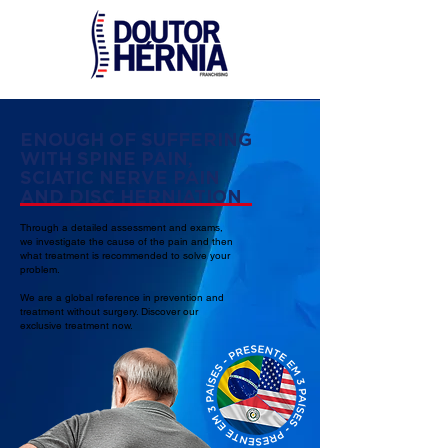
ENOUGH OF SUFFERING
WITH SPINE PAIN,
SCIATIC NERVE PAIN
AND DISC HERNIATION
Through a detailed assessment and exams,
we investigate the cause of the pain and then
what treatment is recommended to solve your
problem.
We are a global reference in prevention and
treatment without surgery. Discover our
exclusive treatment now.