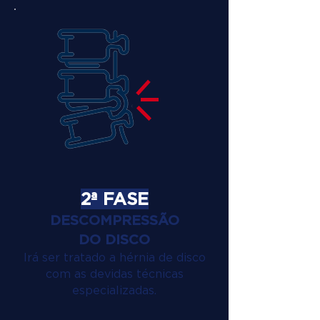
2ª FASE
DESCOMPRESSÃO
DO DISCO
Irá ser tratado a hérnia de disco
com as devidas técnicas
especializadas.