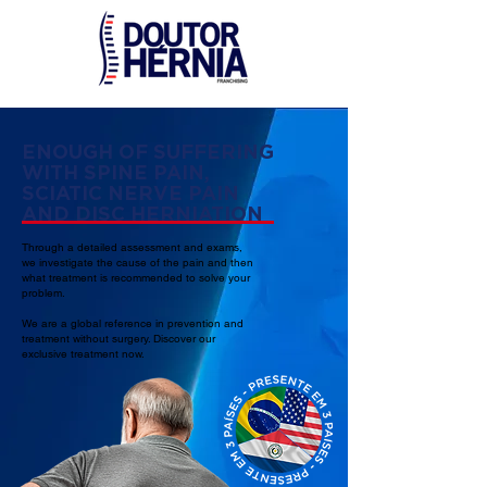
ENOUGH OF SUFFERING
WITH SPINE PAIN,
SCIATIC NERVE PAIN
AND DISC HERNIATION
Through a detailed assessment and exams,
we investigate the cause of the pain and then
what treatment is recommended to solve your
problem.
We are a global reference in prevention and
treatment without surgery. Discover our
exclusive treatment now.