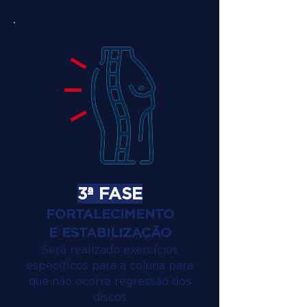
3ª FASE
FORTALECIMENTO
E ESTABILIZAÇÃO
Será realizado exercícios
específicos para a coluna para
que não ocorra regressão dos
discos