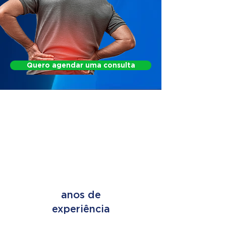
Quero agendar uma consulta
FIND OUT HOW WE
CAN HELP
+ de 45
anos de
experiência