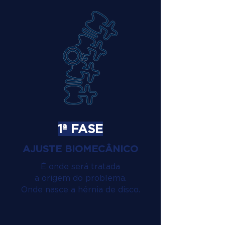
1ª FASE
AJUSTE BIOMECÂNICO
É onde será tratada
a origem do problema.
Onde nasce a hérnia de disco.