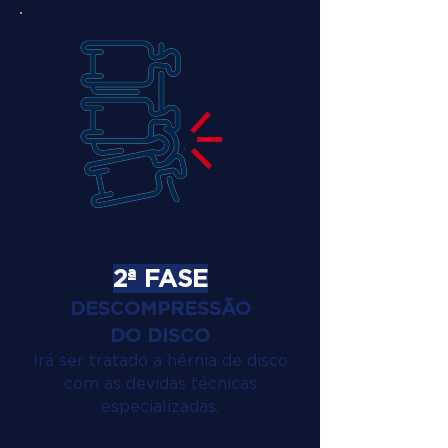
2ª FASE
DESCOMPRESSÃO
DO DISCO
Irá ser tratado a hérnia de disco
com as devidas técnicas
especializadas.