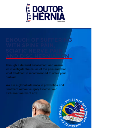
ENOUGH OF SUFFERING
WITH SPINE PAIN,
SCIATIC NERVE PAIN
AND DISC HERNIATION
Through a detailed assessment and exams,
we investigate the cause of the pain and then
what treatment is recommended to solve your
problem.
We are a global reference in prevention and
treatment without surgery. Discover our
exclusive treatment now.