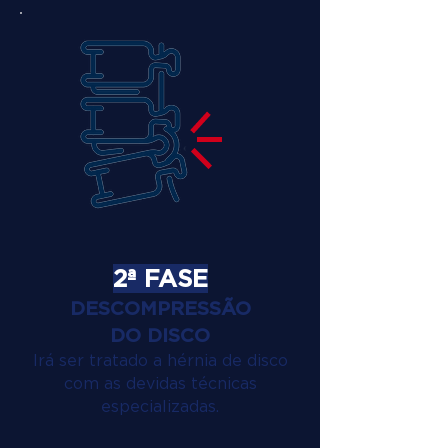
2ª FASE
DESCOMPRESSÃO
DO DISCO
Irá ser tratado a hérnia de disco
com as devidas técnicas
especializadas.