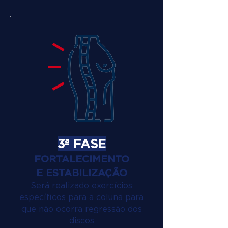
3ª FASE
FORTALECIMENTO
E ESTABILIZAÇÃO
Será realizado exercícios
específicos para a coluna para
que não ocorra regressão dos
discos