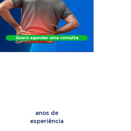
Quero agendar uma consulta
FIND OUT HOW WE
CAN HELP
+ de 45
anos de
experiência