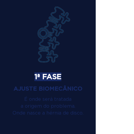
1ª FASE
AJUSTE BIOMECÂNICO
É onde será tratada
a origem do problema.
Onde nasce a hérnia de disco.