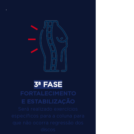
3ª FASE
FORTALECIMENTO
E ESTABILIZAÇÃO
Será realizado exercícios
específicos para a coluna para
que não ocorra regressão dos
discos