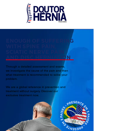
ENOUGH OF SUFFERING
WITH SPINE PAIN,
SCIATIC NERVE PAIN
AND DISC HERNIATION
Through a detailed assessment and exams,
we investigate the cause of the pain and then
what treatment is recommended to solve your
problem.
We are a global reference in prevention and
treatment without surgery. Discover our
exclusive treatment now.