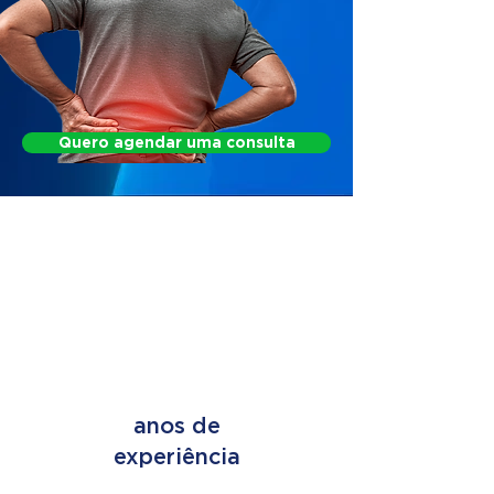
Quero agendar uma consulta
FIND OUT HOW WE
CAN HELP
+ de 45
anos de
experiência