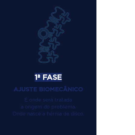
1ª FASE
AJUSTE BIOMECÂNICO
É onde será tratada
a origem do problema.
Onde nasce a hérnia de disco.