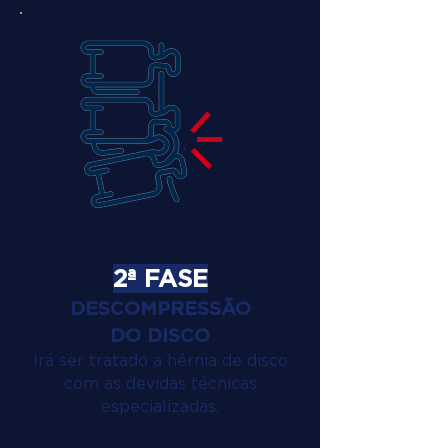
2ª FASE
DESCOMPRESSÃO
DO DISCO
Irá ser tratado a hérnia de disco
com as devidas técnicas
especializadas.