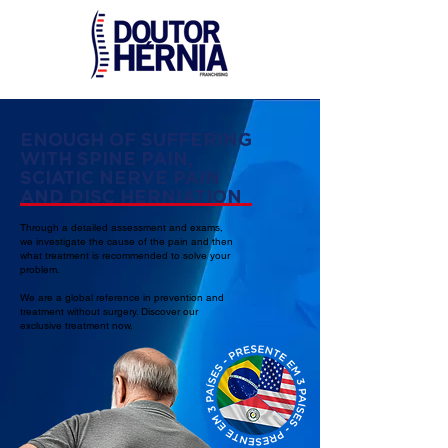
ENOUGH OF SUFFERING
WITH SPINE PAIN,
SCIATIC NERVE PAIN
AND DISC HERNIATION
Through a detailed assessment and exams,
we investigate the cause of the pain and then
what treatment is recommended to solve your
problem.
We are a global reference in prevention and
treatment without surgery. Discover our
exclusive treatment now.