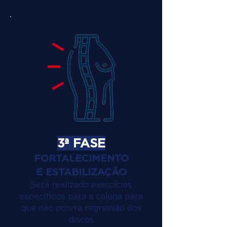
3ª FASE
FORTALECIMENTO
E ESTABILIZAÇÃO
Será realizado exercícios
específicos para a coluna para
que não ocorra regressão dos
discos