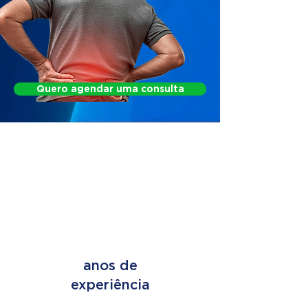
Quero agendar uma consulta
FIND OUT HOW WE
CAN HELP
+ de 45
anos de
experiência