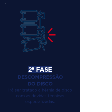
2ª FASE
DESCOMPRESSÃO
DO DISCO
Irá ser tratado a hérnia de disco
com as devidas técnicas
especializadas.