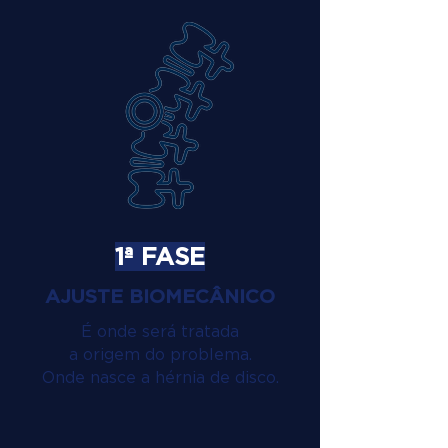
1ª FASE
AJUSTE BIOMECÂNICO
É onde será tratada
a origem do problema.
Onde nasce a hérnia de disco.