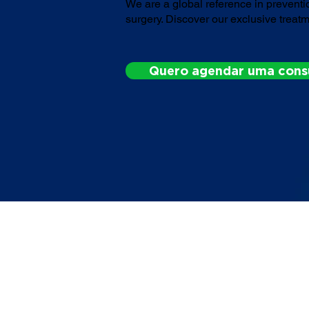
We are a global reference in preventi
surgery. Discover our exclusive treat
Quero agendar uma cons
FI