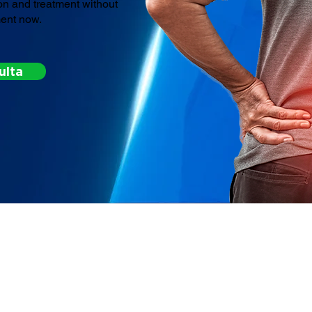
on and treatment without
ment now.
ulta
ND OUT HOW WE CAN H