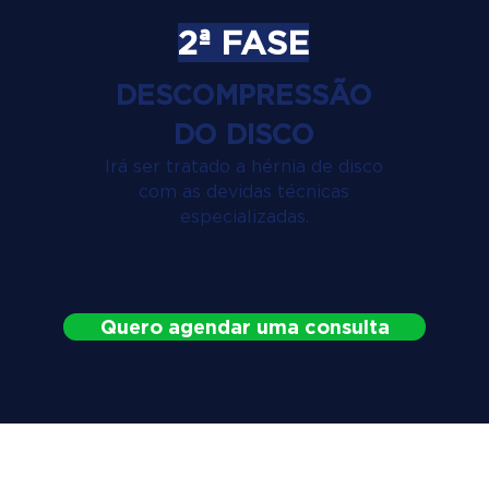
2ª FASE
DESCOMPRESSÃO
DO DISCO
Irá ser tratado a hérnia de disco
com as devidas técnicas
especializadas.
Quero agendar uma consulta