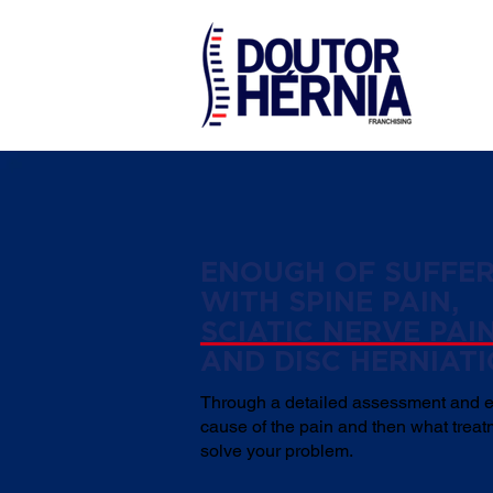
ENOUGH OF SUFFER
WITH SPINE PAIN,
SCIATIC NERVE PAI
AND DISC HERNIAT
Through a detailed assessment and e
cause of the pain and then what trea
solve your problem.