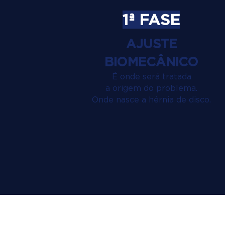
1ª FASE
AJUSTE
BIOMECÂNICO
É onde será tratada
a origem do problema.
Onde nasce a hérnia de disco.