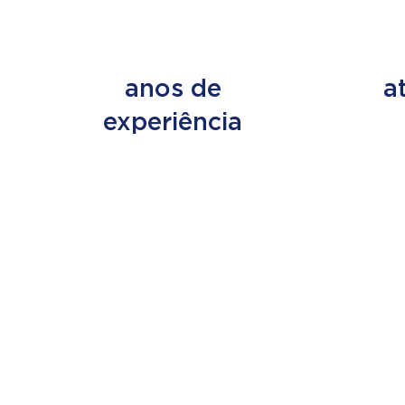
+ de 45
+ d
anos de
a
experiência