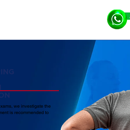
ING
N
ION
xams, we investigate the
tment is recommended to