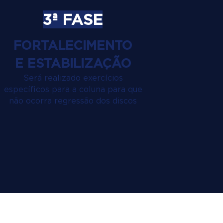
3ª FASE
FORTALECIMENTO
E ESTABILIZAÇÃO
Será realizado exercícios
específicos para a coluna para que
não ocorra regressão dos discos