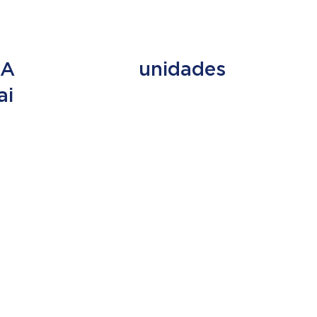
ES
+ de 353
UA
unidades
ai