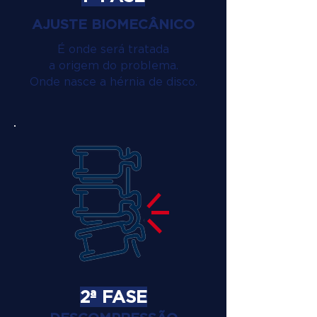
AJUSTE BIOMECÂNICO
É onde será tratada
a origem do problema.
Onde nasce a hérnia de disco.
2ª FASE