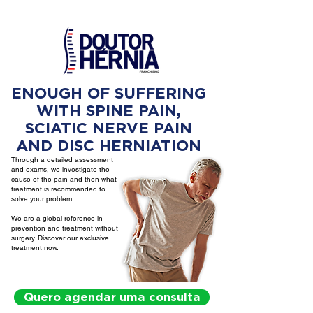
ENOUGH OF SUFFERING
WITH SPINE PAIN,
SCIATIC NERVE PAIN
AND DISC HERNIATION
Through a detailed assessment
and exams, we investigate the
cause of the pain and then what
treatment is recommended to
solve your problem.
We are a global reference in
prevention and treatment without
surgery. Discover our exclusive
treatment now.
Quero agendar uma consulta