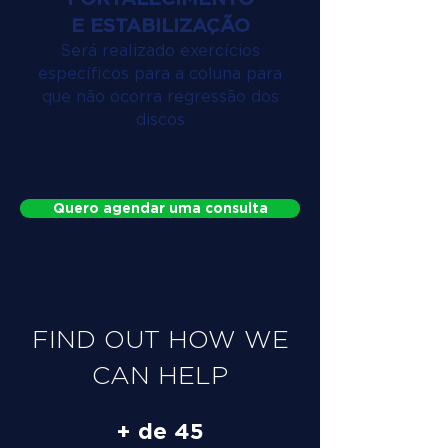
E ESTABILIZAÇÃO
Será realizado exercícios
específicos para a coluna para
que não ocorra regressão dos
discos
Quero agendar uma consulta
FIND OUT HOW WE
CAN HELP
+ de 45