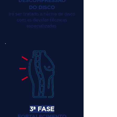
DESCOMPRESSÃO
DO DISCO
Irá ser tratado a hérnia de disco
com as devidas técnicas
especializadas.
3ª FASE
FORTALECIMENTO