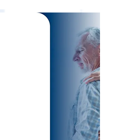
TREATMENTS
SPECIALIZED
AND
EXCLUSIVE FOR
SPINE
PATHOLOGIES
VERTEBRAL,
WITHOUT
SURGERY!
Cervical Disc Herniation
Lumbar Disc Herniation
Sciatic Nerve
Preventive Protocols