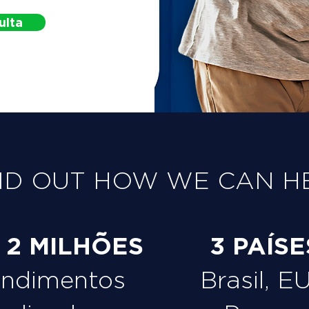
ulta
ND OUT HOW WE CAN H
e 2 MILHÕES
3 PAÍSE
endimentos
Brasil, E