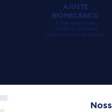
AJUSTE
BIOMECÂNICO
É onde será tratada
a origem do problema.
Onde nasce a hérnia de disco.
Noss