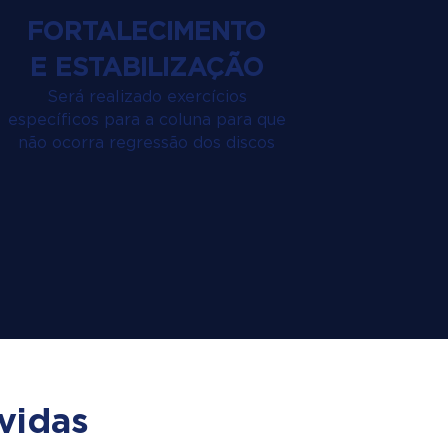
FORTALECIMENTO
E ESTABILIZAÇÃO
Será realizado exercícios
específicos para a coluna para que
não ocorra regressão dos discos
vidas