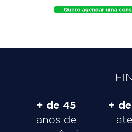
Quero agendar uma cons
FI
+ de 45
+ d
anos de
at