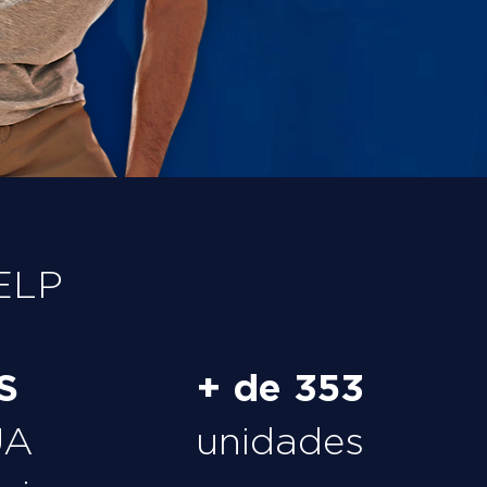
ELP
S
+ de 353
UA
unidades