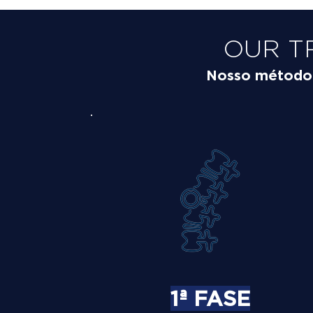
OUR T
Nosso método é
1ª FASE