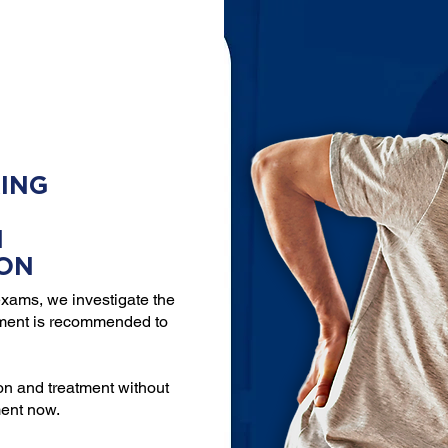
ING
N
ION
xams, we investigate the
tment is recommended to
on and treatment without
ment now.