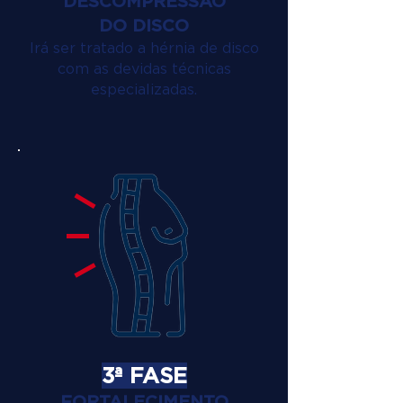
DESCOMPRESSÃO
DO DISCO
Irá ser tratado a hérnia de disco
com as devidas técnicas
especializadas.
3ª FASE
FORTALECIMENTO