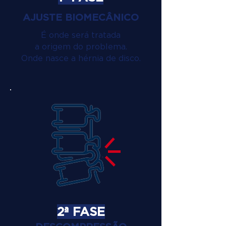
AJUSTE BIOMECÂNICO
É onde será tratada
a origem do problema.
Onde nasce a hérnia de disco.
2ª FASE