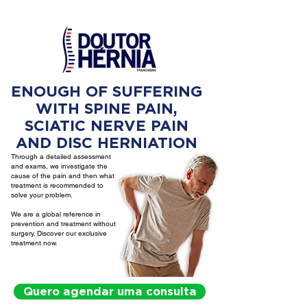
ENOUGH OF SUFFERING
WITH SPINE PAIN,
SCIATIC NERVE PAIN
AND DISC HERNIATION
Through a detailed assessment
and exams, we investigate the
cause of the pain and then what
treatment is recommended to
solve your problem.
We are a global reference in
prevention and treatment without
surgery. Discover our exclusive
treatment now.
Quero agendar uma consulta