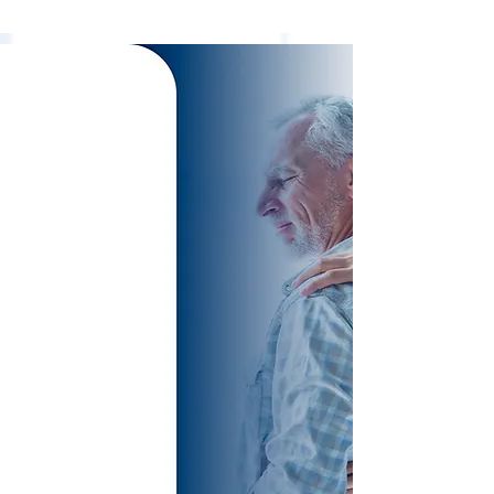
TREATMENTS
SPECIALIZED
AND
EXCLUSIVE FOR
SPINE
PATHOLOGIES
VERTEBRAL,
WITHOUT
SURGERY!
Cervical Disc Herniation
Lumbar Disc Herniation
Sciatic Nerve
Preventive Protocols