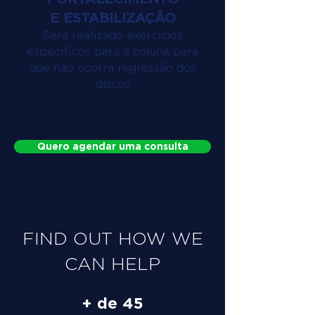
E ESTABILIZAÇÃO
Será realizado exercícios
específicos para a coluna para
que não ocorra regressão dos
discos
Quero agendar uma consulta
FIND OUT HOW WE
CAN HELP
+ de 45