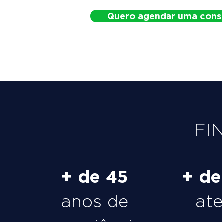
Quero agendar uma cons
FI
+ de 45
+ d
anos de
at