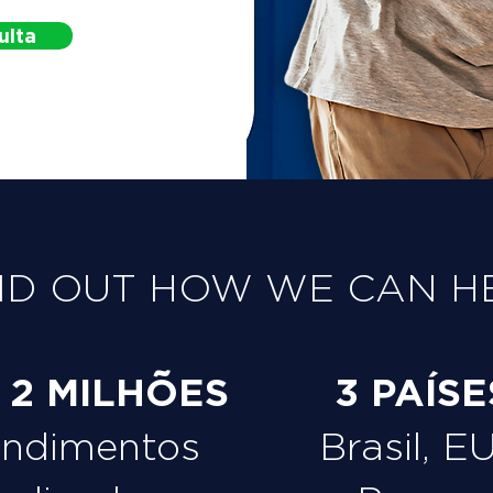
ulta
ND OUT HOW WE CAN H
e 2 MILHÕES
3 PAÍSE
endimentos
Brasil, E