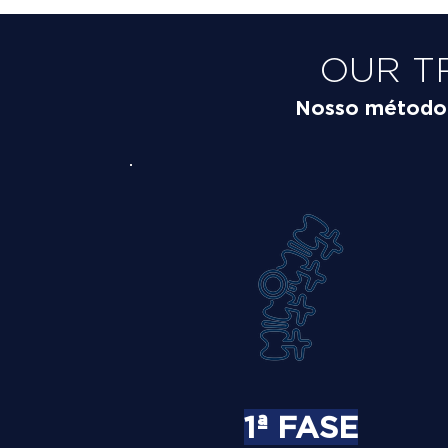
OUR T
Nosso método é
1ª FASE