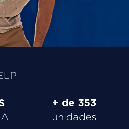
ELP
S
+ de 353
UA
unidades