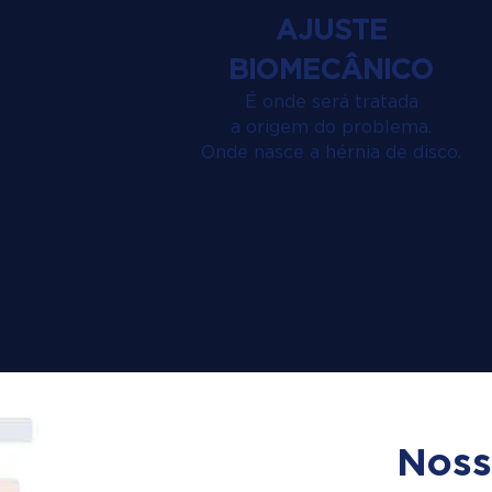
AJUSTE
BIOMECÂNICO
É onde será tratada
a origem do problema.
Onde nasce a hérnia de disco.
Noss