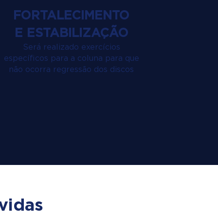
FORTALECIMENTO
E ESTABILIZAÇÃO
Será realizado exercícios
específicos para a coluna para que
não ocorra regressão dos discos
vidas