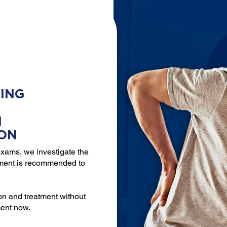
ING
N
ION
xams, we investigate the
tment is recommended to
on and treatment without
ment now.