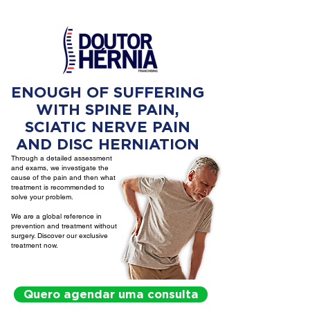
ENOUGH OF SUFFERING
WITH SPINE PAIN,
SCIATIC NERVE PAIN
AND DISC HERNIATION
Through a detailed assessment
and exams, we investigate the
cause of the pain and then what
treatment is recommended to
solve your problem.
We are a global reference in
prevention and treatment without
surgery. Discover our exclusive
treatment now.
Quero agendar uma consulta