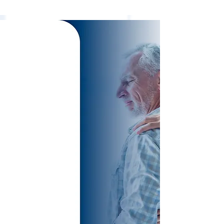
TREATMENTS
SPECIALIZED
AND
EXCLUSIVE FOR
SPINE
PATHOLOGIES
VERTEBRAL,
WITHOUT
SURGERY!
Cervical Disc Herniation
Lumbar Disc Herniation
Sciatic Nerve
Preventive Protocols