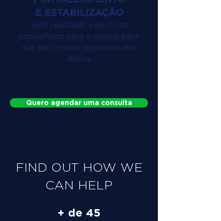
E ESTABILIZAÇÃO
Será realizado exercícios
específicos para a coluna para
que não ocorra regressão dos
discos
Quero agendar uma consulta
FIND OUT HOW WE
CAN HELP
+ de 45