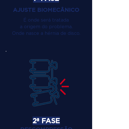
AJUSTE BIOMECÂNICO
É onde será tratada
a origem do problema.
Onde nasce a hérnia de disco.
2ª FASE