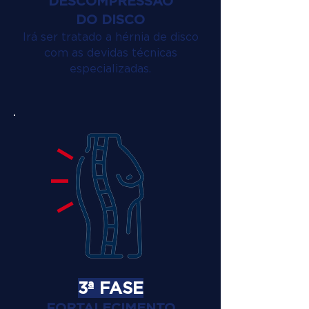
DESCOMPRESSÃO
DO DISCO
Irá ser tratado a hérnia de disco
com as devidas técnicas
especializadas.
3ª FASE
FORTALECIMENTO