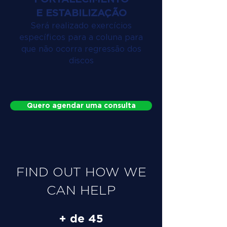
E ESTABILIZAÇÃO
Será realizado exercícios
específicos para a coluna para
que não ocorra regressão dos
discos
Quero agendar uma consulta
FIND OUT HOW WE
CAN HELP
+ de 45