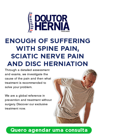
ENOUGH OF SUFFERING
WITH SPINE PAIN,
SCIATIC NERVE PAIN
AND DISC HERNIATION
Through a detailed assessment
and exams, we investigate the
cause of the pain and then what
treatment is recommended to
solve your problem.
We are a global reference in
prevention and treatment without
surgery. Discover our exclusive
treatment now.
Quero agendar uma consulta