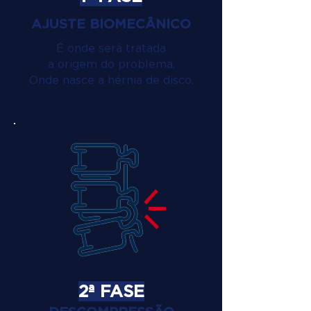
AJUSTE BIOMECÂNICO
É onde será tratada
a origem do problema.
Onde nasce a hérnia de disco.
2ª FASE