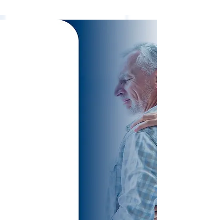
TREATMENTS
SPECIALIZED
AND
EXCLUSIVE FOR
SPINE
PATHOLOGIES
VERTEBRAL,
WITHOUT
SURGERY!
Cervical Disc Herniation
Lumbar Disc Herniation
Sciatic Nerve
Preventive Protocols