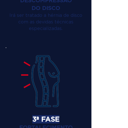
DESCOMPRESSÃO
DO DISCO
Irá ser tratado a hérnia de disco
com as devidas técnicas
especializadas.
3ª FASE
FORTALECIMENTO