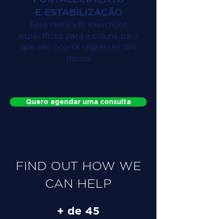
E ESTABILIZAÇÃO
Será realizado exercícios
específicos para a coluna para
que não ocorra regressão dos
discos
Quero agendar uma consulta
FIND OUT HOW WE
CAN HELP
+ de 45