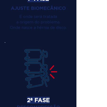
AJUSTE BIOMECÂNICO
É onde será tratada
a origem do problema.
Onde nasce a hérnia de disco.
2ª FASE