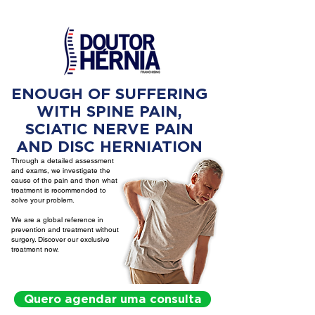
ENOUGH OF SUFFERING
WITH SPINE PAIN,
SCIATIC NERVE PAIN
AND DISC HERNIATION
Through a detailed assessment
and exams, we investigate the
cause of the pain and then what
treatment is recommended to
solve your problem.
We are a global reference in
prevention and treatment without
surgery. Discover our exclusive
treatment now.
Quero agendar uma consulta