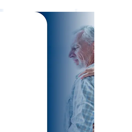
TREATMENTS
SPECIALIZED
AND
EXCLUSIVE FOR
SPINE
PATHOLOGIES
VERTEBRAL,
WITHOUT
SURGERY!
Cervical Disc Herniation
Lumbar Disc Herniation
Sciatic Nerve
Preventive Protocols