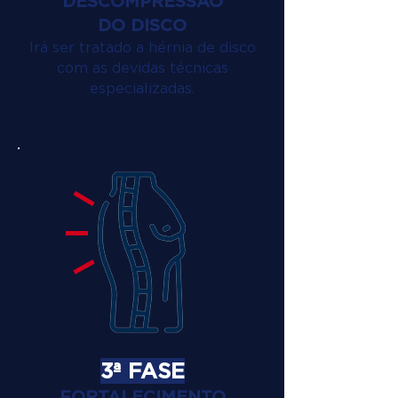
DESCOMPRESSÃO
DO DISCO
Irá ser tratado a hérnia de disco
com as devidas técnicas
especializadas.
3ª FASE
FORTALECIMENTO