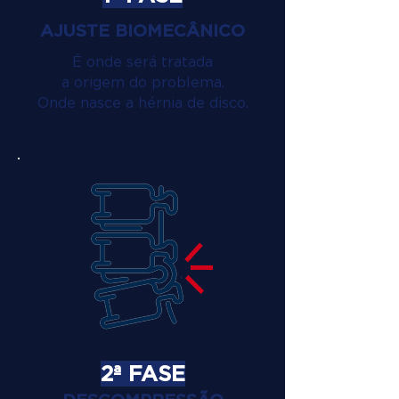
AJUSTE BIOMECÂNICO
É onde será tratada
a origem do problema.
Onde nasce a hérnia de disco.
2ª FASE