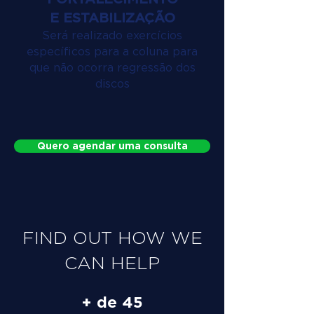
E ESTABILIZAÇÃO
Será realizado exercícios
específicos para a coluna para
que não ocorra regressão dos
discos
Quero agendar uma consulta
FIND OUT HOW WE
CAN HELP
+ de 45