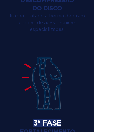
DESCOMPRESSÃO
DO DISCO
Irá ser tratado a hérnia de disco
com as devidas técnicas
especializadas.
3ª FASE
FORTALECIMENTO