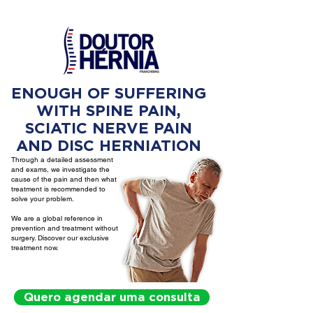
ENOUGH OF SUFFERING
WITH SPINE PAIN,
SCIATIC NERVE PAIN
AND DISC HERNIATION
Through a detailed assessment
and exams, we investigate the
cause of the pain and then what
treatment is recommended to
solve your problem.
We are a global reference in
prevention and treatment without
surgery. Discover our exclusive
treatment now.
Quero agendar uma consulta