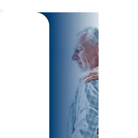
TREATMENTS
SPECIALIZED
AND
EXCLUSIVE FOR
SPINE
PATHOLOGIES
VERTEBRAL,
WITHOUT
SURGERY!
Cervical Disc Herniation
Lumbar Disc Herniation
Sciatic Nerve
Preventive Protocols