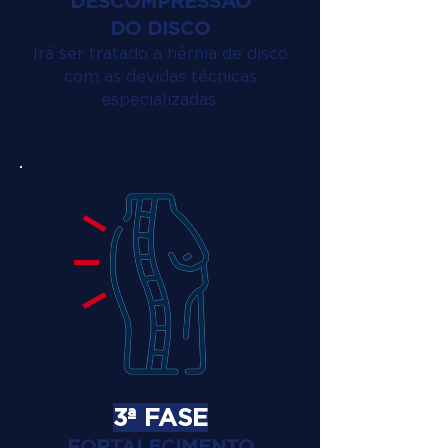
DESCOMPRESSÃO
DO DISCO
Irá ser tratado a hérnia de disco
com as devidas técnicas
especializadas.
3ª FASE
FORTALECIMENTO