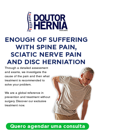
ENOUGH OF SUFFERING
WITH SPINE PAIN,
SCIATIC NERVE PAIN
AND DISC HERNIATION
Through a detailed assessment
and exams, we investigate the
cause of the pain and then what
treatment is recommended to
solve your problem.
We are a global reference in
prevention and treatment without
surgery. Discover our exclusive
treatment now.
Quero agendar uma consulta