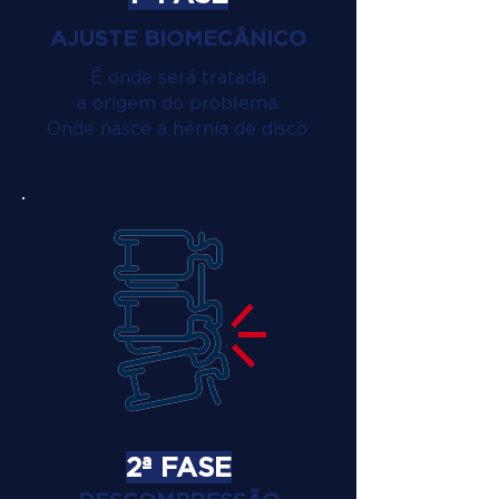
AJUSTE BIOMECÂNICO
É onde será tratada
a origem do problema.
Onde nasce a hérnia de disco.
2ª FASE