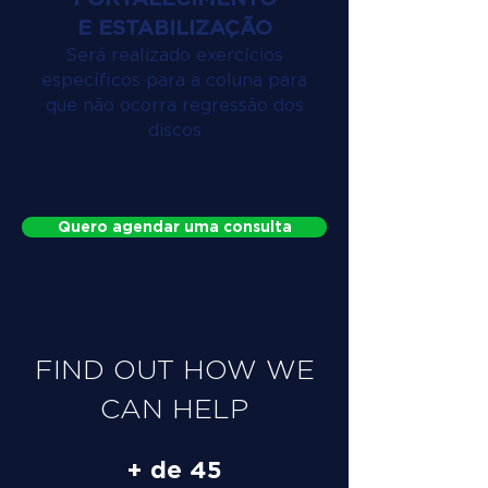
E ESTABILIZAÇÃO
Será realizado exercícios
específicos para a coluna para
que não ocorra regressão dos
discos
Quero agendar uma consulta
FIND OUT HOW WE
CAN HELP
+ de 45