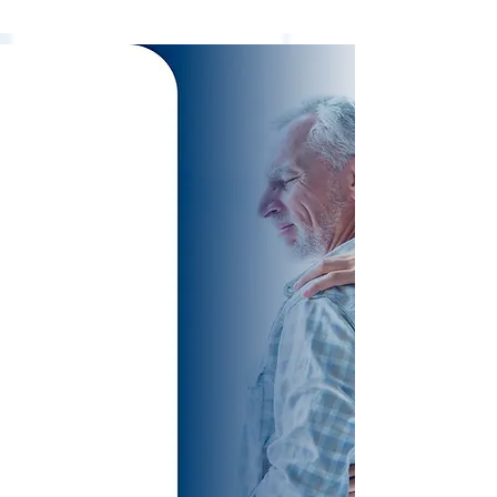
TREATMENTS
SPECIALIZED
AND
EXCLUSIVE FOR
SPINE
PATHOLOGIES
VERTEBRAL,
WITHOUT
SURGERY!
Cervical Disc Herniation
Lumbar Disc Herniation
Sciatic Nerve
Preventive Protocols