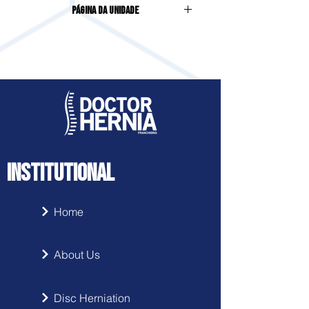
Página da Unidade
Sala 303, 3º Andar, Edifício Business
Center | Novo Eldorado | Contagem |
Acesse clicando
aqui
MG
INSTITUTIONAL
Home
About Us
Disc Herniation