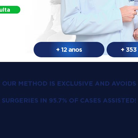
ulta
+ 12 anos
+ 353
OUR METHOD IS EXCLUSIVE AND AVOIDS
SURGERIES IN 95.7% OF CASES ASSISTED!