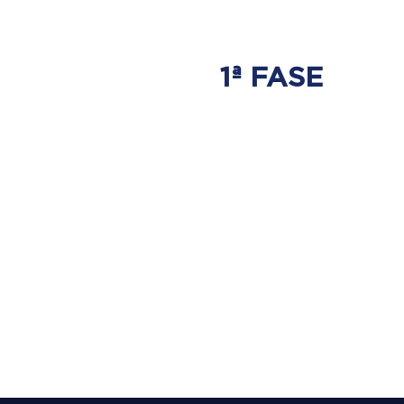
1ª FASE
AJUSTE
BIOMECÂNICO
É onde será tratada
a origem do problema.
Onde nasce a hérnia de disco.