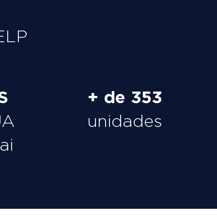
ELP
S
+ de 353
UA
unidades
ai