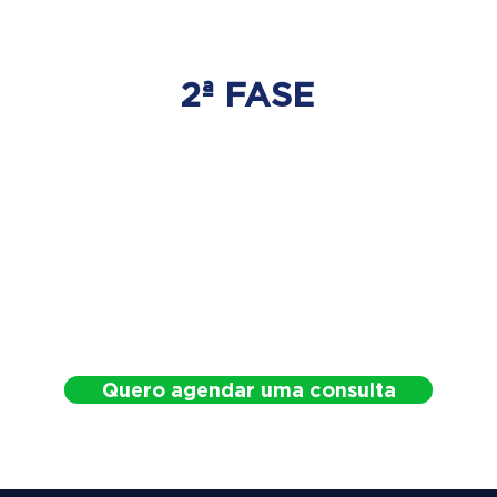
2ª FASE
DESCOMPRESSÃO
DO DISCO
Irá ser tratado a hérnia de disco
com as devidas técnicas
especializadas.
Quero agendar uma consulta