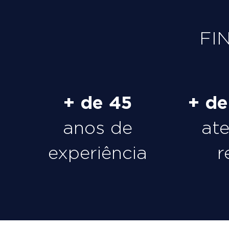
FI
+ de 45
+ d
anos de
at
experiência
r