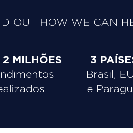
ND OUT HOW WE CAN H
e 2 MILHÕES
3 PAÍSE
endimentos
Brasil, E
ealizados
e Paragu