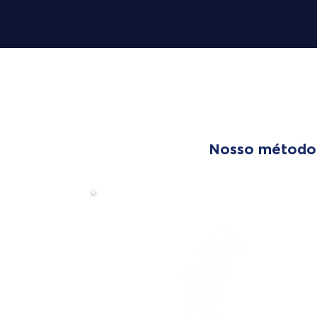
OUR T
Nosso método é