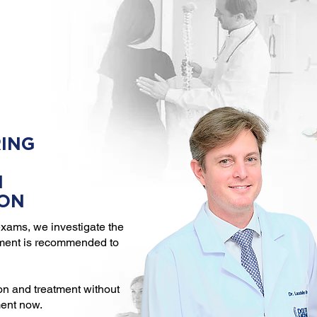
ING
N
ION
xams, we investigate the
tment is recommended to
on and treatment without
ment now.