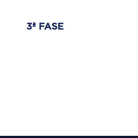
3ª FASE
FORTALECIMENTO
E ESTABILIZAÇÃO
Será realizado exercícios
específicos para a coluna para que
não ocorra regressão dos discos