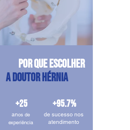
Por que escolher
a doutor hérnia
+25
+95.7%
an
de sucesso nos
os de
atendimento
experiência