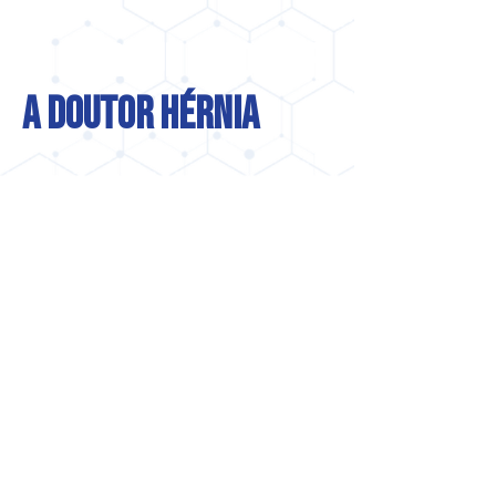
Por que escolher
a doutor hérnia
+45
+95.7%
de sucesso nos
anos de
casos de hérnia
experiência
de disco
+22
+1,5 milhão
Estados em
de
que
atendimentos
estamos